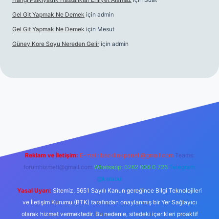
Gel Git Yapmak Ne Demek
için
admin
Gel Git Yapmak Ne Demek
için
Mesut
Güney Kore Soyu Nereden Gelir
için
admin
cel giriş
https://tulipbett.net/
Reklam ve İletişim:
E-mail:
backlinkpaneli@gmail.com
Teams:
forumhizmeti@gmail.com
Whatsapp: 0262 606 0 726
Telegram:
@karabul
Yasal Uyarı:
Sitemiz, 5651 Sayılı Kanun gereğince Bilgi Teknolojileri
ve İletişim Kurumu (BTK) tarafından onaylanmış bir Yer Sağlayıcı
olarak hizmet vermektedir. Bu nedenle, sitedeki içerikleri proaktif