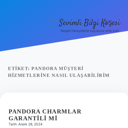
Sevimli Bilgi Köşesi
menüyü
aç
Neşeli hikayelerle hayatına renk kat!
Anasayfa
Gizlilik Politikası
Yasal Uyarı
ETIKET:
PANDORA MÜŞTERI
HIZMETLERINE NASIL ULAŞABILIRIM
Hakkımızda
PANDORA CHARMLAR
GARANTILI MI
Tarih: Aralık 28, 2024