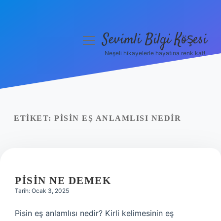
Sevimli Bilgi Köşesi
menüyü
aç
Neşeli hikayelerle hayatına renk kat!
Anasayfa
Gizlilik Politikası
Yasal Uyarı
ETIKET:
PISIN EŞ ANLAMLISI NEDIR
Hakkımızda
PISIN NE DEMEK
Tarih: Ocak 3, 2025
Pisin eş anlamlısı nedir? Kirli kelimesinin eş