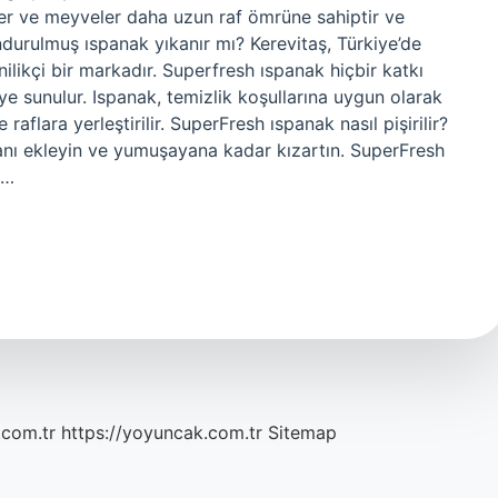
er ve meyveler daha uzun raf ömrüne sahiptir ve
ndurulmuş ıspanak yıkanır mı? Kerevitaş, Türkiye’de
likçi bir markadır. Superfresh ıspanak hiçbir katkı
 sunulur. Ispanak, temizlik koşullarına uygun olarak
aflara yerleştirilir. SuperFresh ıspanak nasıl pişirilir?
anı ekleyin ve yumuşayana kadar kızartın. SuperFresh
ı…
.com.tr
https://yoyuncak.com.tr
Sitemap