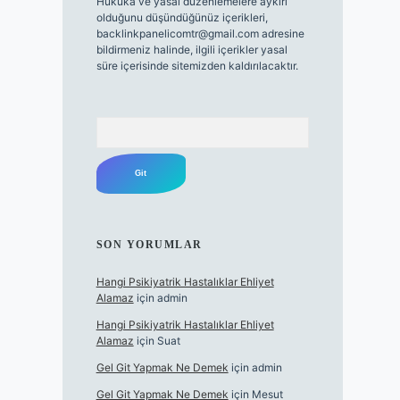
Hukuka ve yasal düzenlemelere aykırı
olduğunu düşündüğünüz içerikleri,
backlinkpanelicomtr@gmail.com
adresine
bildirmeniz halinde, ilgili içerikler yasal
süre içerisinde sitemizden kaldırılacaktır.
Arama
SON YORUMLAR
Hangi Psikiyatrik Hastalıklar Ehliyet
Alamaz
için
admin
Hangi Psikiyatrik Hastalıklar Ehliyet
Alamaz
için
Suat
Gel Git Yapmak Ne Demek
için
admin
Gel Git Yapmak Ne Demek
için
Mesut