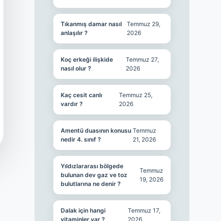
Tıkanmış damar nasıl
Temmuz 29,
anlaşılır ?
2026
Koç erkeği ilişkide
Temmuz 27,
nasıl olur ?
2026
Kaç cesit canlı
Temmuz 25,
vardır ?
2026
Amentü duasının konusu
Temmuz
nedir 4. sınıf ?
21, 2026
Yıldızlararası bölgede
Temmuz
bulunan dev gaz ve toz
19, 2026
bulutlarına ne denir ?
Dalak için hangi
Temmuz 17,
vitaminler var ?
2026