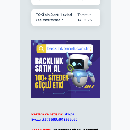
TOKİ’nin 2 artı 1 evleri
Temmuz
kaç metrekare ?
14, 2026
Reklam ve İletişim:
Skype:
live:.cid.575569c608265c69
Yasal Uyarı:
Bu internet sitesi, herhangi