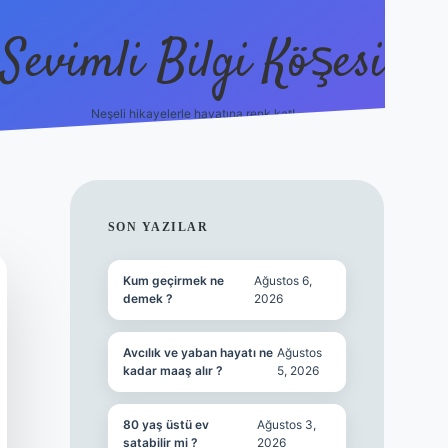
Sevimli Bilgi Köşesi
Neşeli hikayelerle hayatına renk kat!
hiltonbet güncel giriş
h
SIDEBAR
SON YAZILAR
Kum geçirmek ne
Ağustos 6,
demek ?
2026
Avcılık ve yaban hayatı ne
Ağustos
kadar maaş alır ?
5, 2026
80 yaş üstü ev
Ağustos 3,
satabilir mi ?
2026