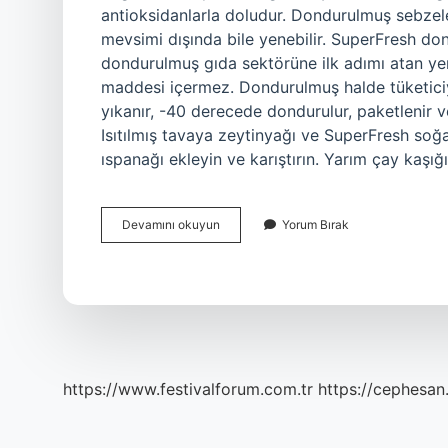
antioksidanlarla doludur. Dondurulmuş sebzel
mevsimi dışında bile yenebilir. SuperFresh do
dondurulmuş gıda sektörüne ilk adımı atan yeni
maddesi içermez. Dondurulmuş halde tüketiciye
yıkanır, -40 derecede dondurulur, paketlenir ve r
Isıtılmış tavaya zeytinyağı ve SuperFresh soğ
ıspanağı ekleyin ve karıştırın. Yarım çay kaşığ
Superfresh
Devamını okuyun
Yorum Bırak
Ispanak
Sağlıklı
Mı
https://www.festivalforum.com.tr
https://cephesan