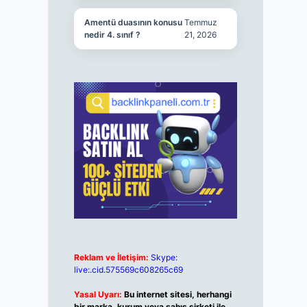
Amentü duasının konusu
Temmuz
nedir 4. sınıf ?
21, 2026
Reklam ve İletişim:
Skype:
live:.cid.575569c608265c69
Yasal Uyarı:
Bu internet sitesi, herhangi
bir marka, kurum veya şahıs şirketi ile