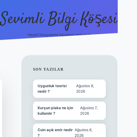
Sevimli Bilgi Köşesi
Neşeli hikayelerle hayatına renk kat!
hiltonbet güncel giriş
h
SIDEBAR
SON YAZILAR
Uygunluk teorisi
Ağustos 9,
nedir ?
2026
Kurşun plaka ne için
Ağustos 7,
kullanılır ?
2026
Coin açık emir nedir
Ağustos 6,
?
2026