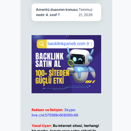
Amentü duasının konusu
Temmuz
nedir 4. sınıf ?
21, 2026
Reklam ve İletişim:
Skype:
live:.cid.575569c608265c69
Yasal Uyarı:
Bu internet sitesi, herhangi
bir marka, kurum veya şahıs şirketi ile