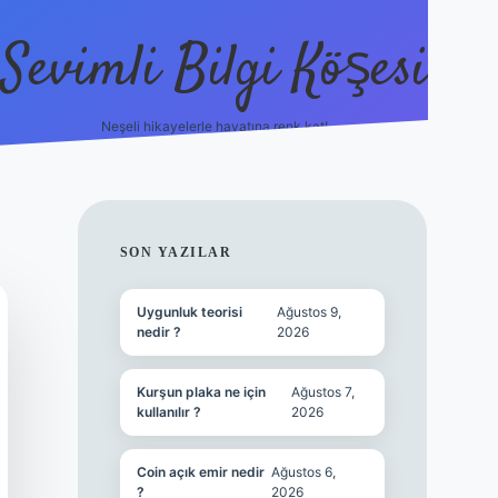
Sevimli Bilgi Köşesi
Neşeli hikayelerle hayatına renk kat!
hiltonbet güncel giriş
h
SIDEBAR
SON YAZILAR
Uygunluk teorisi
Ağustos 9,
nedir ?
2026
Kurşun plaka ne için
Ağustos 7,
kullanılır ?
2026
Coin açık emir nedir
Ağustos 6,
?
2026