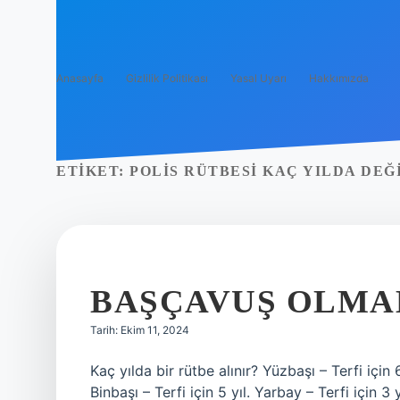
Anasayfa
Gizlilik Politikası
Yasal Uyarı
Hakkımızda
ETIKET:
POLIS RÜTBESI KAÇ YILDA DEĞ
BAŞÇAVUŞ OLMAK
Tarih: Ekim 11, 2024
Kaç yılda bir rütbe alınır? Yüzbaşı – Terfi için 6
Binbaşı – Terfi için 5 yıl. Yarbay – Terfi için 3