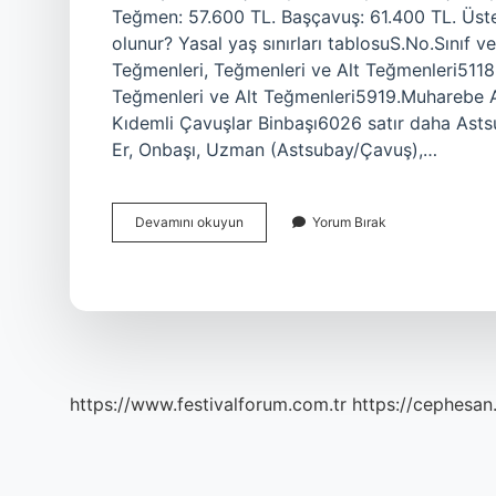
Teğmen: 57.600 TL. Başçavuş: 61.400 TL. Üst
olunur? Yasal yaş sınırları tablosuS.No.Sınıf ve
Teğmenleri, Teğmenleri ve Alt Teğmenleri5118.
Teğmenleri ve Alt Teğmenleri5919.Muharebe 
Kıdemli Çavuşlar Binbaşı6026 satır daha Astsu
Er, Onbaşı, Uzman (Astsubay/Çavuş),…
Başçavuş
Devamını okuyun
Yorum Bırak
Olmak
Için
Kaç
Yıl
https://www.festivalforum.com.tr
https://cephesan