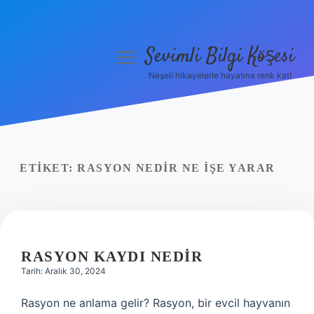
Sevimli Bilgi Köşesi
menüyü
aç
Neşeli hikayelerle hayatına renk kat!
Anasayfa
Gizlilik Politikası
Yasal Uyarı
ETIKET:
RASYON NEDIR NE IŞE YARAR
Hakkımızda
RASYON KAYDI NEDIR
Tarih: Aralık 30, 2024
Rasyon ne anlama gelir? Rasyon, bir evcil hayvanın