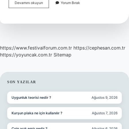
15
Devamını okuyun
Yorum Bırak
Haftalık
Gebelikte
Bebek
Hangi
Meyveye
Benzer
https://www.festivalforum.com.tr
https://cephesan.com.tr
https://yoyuncak.com.tr
Sitemap
SIDEBAR
SON YAZILAR
Uygunluk teorisi nedir ?
Ağustos 9, 2026
Kurşun plaka ne için kullanılır ?
Ağustos 7, 2026
Coin açık emir nedir ?
Ağustos 6, 2026