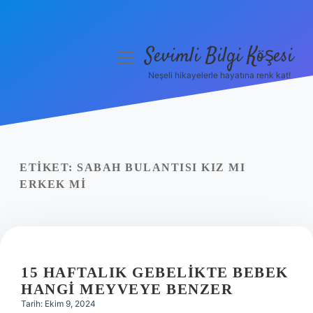
Sevimli Bilgi Köşesi
menüyü
aç
Neşeli hikayelerle hayatına renk kat!
Anasayfa
Gizlilik Politikası
Yasal Uyarı
ETIKET:
SABAH BULANTISI KIZ MI
ERKEK MI
Hakkımızda
15 HAFTALIK GEBELIKTE BEBEK
HANGI MEYVEYE BENZER
Tarih: Ekim 9, 2024