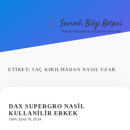
Sevimli Bilgi Köşesi
menüyü
aç
Neşeli hikayelerle hayatına renk kat!
Anasayfa
Gizlilik Politikası
Yasal Uyarı
ETIKET:
SAÇ KIRILMADAN NASIL UZAR
Hakkımızda
DAX SUPERGRO NASIL
KULLANILIR ERKEK
Tarih: Eylül 19, 2024