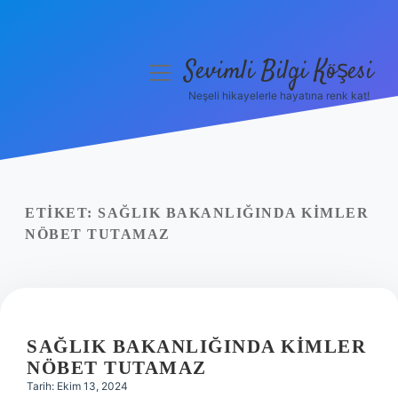
Sevimli Bilgi Köşesi
menüyü
aç
Neşeli hikayelerle hayatına renk kat!
Anasayfa
Gizlilik Politikası
Yasal Uyarı
ETIKET:
SAĞLIK BAKANLIĞINDA KIMLER
NÖBET TUTAMAZ
Hakkımızda
SAĞLIK BAKANLIĞINDA KIMLER
NÖBET TUTAMAZ
Tarih: Ekim 13, 2024