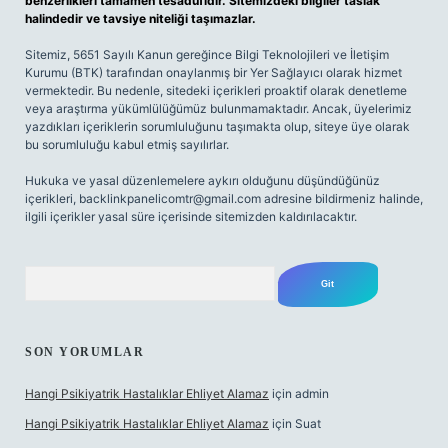
benzerlikleri tamamen tesadüfidir. Sitemizdeki bilgiler taslak
halindedir ve tavsiye niteliği taşımazlar.
Sitemiz, 5651 Sayılı Kanun gereğince Bilgi Teknolojileri ve İletişim
Kurumu (BTK) tarafından onaylanmış bir Yer Sağlayıcı olarak hizmet
vermektedir. Bu nedenle, sitedeki içerikleri proaktif olarak denetleme
veya araştırma yükümlülüğümüz bulunmamaktadır. Ancak, üyelerimiz
yazdıkları içeriklerin sorumluluğunu taşımakta olup, siteye üye olarak
bu sorumluluğu kabul etmiş sayılırlar.
Hukuka ve yasal düzenlemelere aykırı olduğunu düşündüğünüz
içerikleri,
backlinkpanelicomtr@gmail.com
adresine bildirmeniz halinde,
ilgili içerikler yasal süre içerisinde sitemizden kaldırılacaktır.
Arama
SON YORUMLAR
Hangi Psikiyatrik Hastalıklar Ehliyet Alamaz
için
admin
Hangi Psikiyatrik Hastalıklar Ehliyet Alamaz
için
Suat