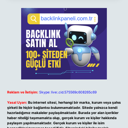
Reklam ve İletişim:
Skype: live:.cid.575569c608265c69
Yasal Uyarı:
Bu internet sitesi, herhangi bir marka, kurum veya şahıs
şirketi ile hiçbir bağlantısı bulunmamaktadır. Sitede yalnızca kendi
hazırladığımız makaleler paylaşılmaktadır. Burada yer alan içerikler
haber niteliği taşımamakta olup, gerçek kurum ve kişiler hakkında
paylaşım yapılmamaktadır. Gerçek kurum ve kişiler ile isim