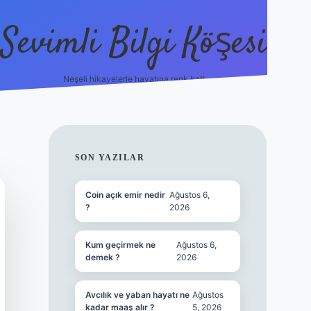
Sevimli Bilgi Köşesi
Neşeli hikayelerle hayatına renk kat!
hiltonbet güncel giriş
SIDEBAR
SON YAZILAR
Coin açık emir nedir
Ağustos 6,
?
2026
Kum geçirmek ne
Ağustos 6,
demek ?
2026
Avcılık ve yaban hayatı ne
Ağustos
kadar maaş alır ?
5, 2026