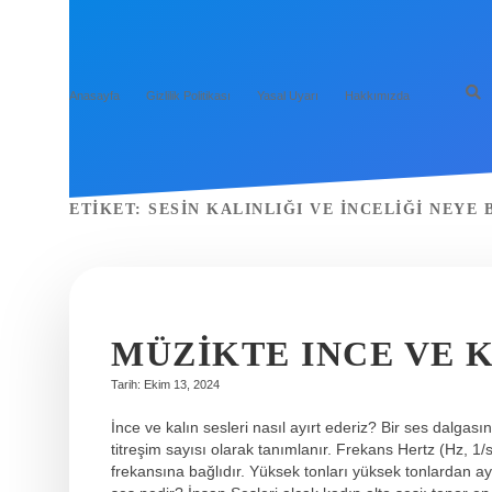
Anasayfa
Gizlilik Politikası
Yasal Uyarı
Hakkımızda
ETIKET:
SESIN KALINLIĞI VE INCELIĞI NEYE 
MÜZIKTE INCE VE 
Tarih: Ekim 13, 2024
İnce ve kalın sesleri nasıl ayırt ederiz? Bir ses dalgas
titreşim sayısı olarak tanımlanır. Frekans Hertz (Hz, 1/
frekansına bağlıdır. Yüksek tonları yüksek tonlardan ayı