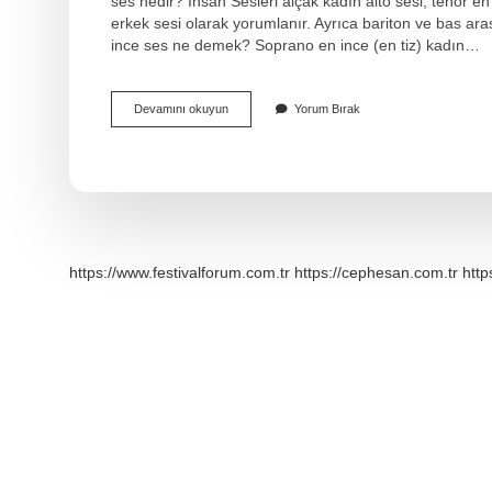
ses nedir? İnsan Sesleri alçak kadın alto sesi; tenor 
erkek sesi olarak yorumlanır. Ayrıca bariton ve bas aras
ince ses ne demek? Soprano en ince (en tiz) kadın…
Müzikte
Devamını okuyun
Yorum Bırak
Ince
Ve
Kalın
Sesler
Nelerdir
https://www.festivalforum.com.tr
https://cephesan.com.tr
http