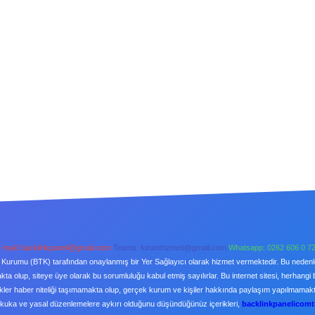
-mail:
backlinkpaneli@gmail.com
Teams:
forumhizmeti@gmail.com
Whatsapp: 0262 606 0 7
şim Kurumu (BTK) tarafından onaylanmış bir Yer Sağlayıcı olarak hizmet vermektedir. Bu neden
a olup, siteye üye olarak bu sorumluluğu kabul etmiş sayılırlar. Bu internet sitesi, herhangi 
kler haber niteliği taşımamakta olup, gerçek kurum ve kişiler hakkında paylaşım yapılmamaktad
ukuka ve yasal düzenlemelere aykırı olduğunu düşündüğünüz içerikleri,
backlinkpanelicom