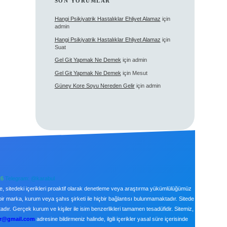
SON YORUMLAR
Hangi Psikiyatrik Hastalıklar Ehliyet Alamaz
için
admin
Hangi Psikiyatrik Hastalıklar Ehliyet Alamaz
için
Suat
Gel Git Yapmak Ne Demek
için
admin
Gel Git Yapmak Ne Demek
için
Mesut
Güney Kore Soyu Nereden Gelir
için
admin
26
Telegram: @karabul
le, sitedeki içerikleri proaktif olarak denetleme veya araştırma yükümlülüğümüz
bir marka, kurum veya şahıs şirketi ile hiçbir bağlantısı bulunmamaktadır. Sitede
ır. Gerçek kurum ve kişiler ile isim benzerlikleri tamamen tesadüfidir. Sitemiz,
tr@gmail.com
adresine bildirmeniz halinde, ilgili içerikler yasal süre içerisinde