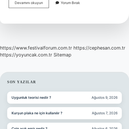
Altyazı
Devamını okuyun
Yorum Bırak
Dergisi
Kimin
https://www.festivalforum.com.tr
https://cephesan.com.tr
https://yoyuncak.com.tr
Sitemap
SIDEBAR
SON YAZILAR
Uygunluk teorisi nedir ?
Ağustos 9, 2026
Kurşun plaka ne için kullanılır ?
Ağustos 7, 2026
Coin açık emir nedir ?
Ağustos 6, 2026