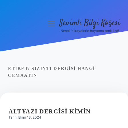
Sevimli Bilgi Köşesi
menüyü
aç
Neşeli hikayelerle hayatına renk kat!
Anasayfa
Gizlilik Politikası
Yasal Uyarı
ETIKET:
SIZINTI DERGISI HANGI
CEMAATIN
Hakkımızda
ALTYAZI DERGISI KIMIN
Tarih: Ekim 13, 2024