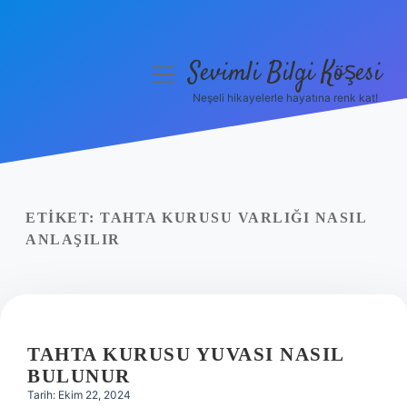
Sevimli Bilgi Köşesi
menüyü
aç
Neşeli hikayelerle hayatına renk kat!
Anasayfa
Gizlilik Politikası
Yasal Uyarı
ETIKET:
TAHTA KURUSU VARLIĞI NASIL
ANLAŞILIR
Hakkımızda
TAHTA KURUSU YUVASI NASIL
BULUNUR
Tarih: Ekim 22, 2024