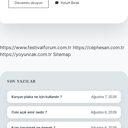
Tahta
Devamını okuyun
Yorum Bırak
Kurusu
Yuvası
Nasıl
Bulunur
https://www.festivalforum.com.tr
https://cephesan.com.tr
https://yoyuncak.com.tr
Sitemap
SIDEBAR
SON YAZILAR
Kurşun plaka ne için kullanılır ?
Ağustos 7, 2026
Coin açık emir nedir ?
Ağustos 6, 2026
Kum geçirmek ne demek ?
Ağustos 6, 2026