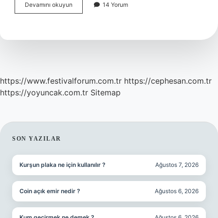
Tasarruf
Devamını okuyun
14 Yorum
Serbestisi
Nedir
https://www.festivalforum.com.tr
https://cephesan.com.tr
https://yoyuncak.com.tr
Sitemap
SIDEBAR
SON YAZILAR
Kurşun plaka ne için kullanılır ?
Ağustos 7, 2026
Coin açık emir nedir ?
Ağustos 6, 2026
Kum geçirmek ne demek ?
Ağustos 6, 2026