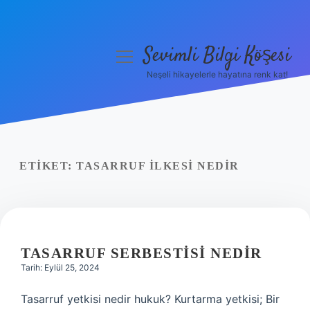
Sevimli Bilgi Köşesi
menüyü
aç
Neşeli hikayelerle hayatına renk kat!
Anasayfa
Gizlilik Politikası
Yasal Uyarı
ETIKET:
TASARRUF ILKESI NEDIR
Hakkımızda
TASARRUF SERBESTISI NEDIR
Tarih: Eylül 25, 2024
Tasarruf yetkisi nedir hukuk? Kurtarma yetkisi; Bir