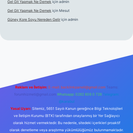
Gel Git Yapmak Ne Demek
için
admin
Gel Git Yapmak Ne Demek
için
Mesut
Güney Kore Soyu Nereden Gelir
için
admin
cel giriş
https://tulipbett.net/
Reklam ve İletişim:
E-mail:
backlinkpaneli@gmail.com
Teams:
forumhizmeti@gmail.com
Whatsapp: 0262 606 0 726
Telegram:
@karabul
Yasal Uyarı:
Sitemiz, 5651 Sayılı Kanun gereğince Bilgi Teknolojileri
ve İletişim Kurumu (BTK) tarafından onaylanmış bir Yer Sağlayıcı
olarak hizmet vermektedir. Bu nedenle, sitedeki içerikleri proaktif
olarak denetleme veya araştırma yükümlülüğümüz bulunmamaktadır.