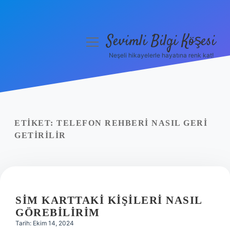
Sevimli Bilgi Köşesi
menüyü
aç
Neşeli hikayelerle hayatına renk kat!
Anasayfa
Gizlilik Politikası
Yasal Uyarı
ETIKET:
TELEFON REHBERI NASIL GERI
GETIRILIR
Hakkımızda
SIM KARTTAKI KIŞILERI NASIL
GÖREBILIRIM
Tarih: Ekim 14, 2024