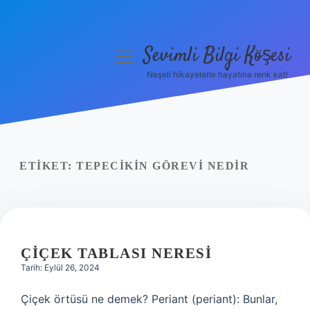
Sevimli Bilgi Köşesi
menüyü
aç
Neşeli hikayelerle hayatına renk kat!
Anasayfa
Gizlilik Politikası
Yasal Uyarı
ETIKET:
TEPECIKIN GÖREVI NEDIR
Hakkımızda
ÇIÇEK TABLASI NERESI
Tarih: Eylül 26, 2024
Çiçek örtüsü ne demek? Periant (periant): Bunlar,