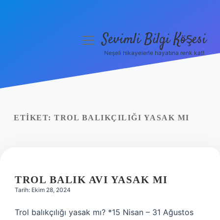
Sevimli Bilgi Köşesi
menüyü
aç
Neşeli hikayelerle hayatına renk kat!
Anasayfa
Gizlilik Politikası
Yasal Uyarı
ETIKET:
TROL BALIKÇILIĞI YASAK MI
Hakkımızda
TROL BALIK AVI YASAK MI
Tarih: Ekim 28, 2024
Trol balıkçılığı yasak mı? *15 Nisan – 31 Ağustos