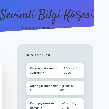
Sevimli Bilgi Köşesi
Neşeli hikayelerle hayatına renk kat!
hiltonbet güncel giriş
h
SIDEBAR
SON YAZILAR
Kurşun plaka ne için
Ağustos 7,
kullanılır ?
2026
Coin açık emir nedir
Ağustos 6,
?
2026
Kum geçirmek ne
Ağustos 6,
demek ?
2026