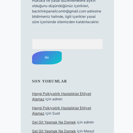
Hukuka ve yasal düzenlemelere aykırı
olduğunu düşündüğünüz içerikleri,
backlinkpanelicomtr@gmail.com
adresine
bildirmeniz halinde, ilgili içerikler yasal
süre içerisinde sitemizden kaldırılacaktır.
Arama
SON YORUMLAR
Hangi Psikiyatrik Hastalıklar Ehliyet
Alamaz
için
admin
Hangi Psikiyatrik Hastalıklar Ehliyet
Alamaz
için
Suat
Gel Git Yapmak Ne Demek
için
admin
Gel Git Yapmak Ne Demek
için
Mesut