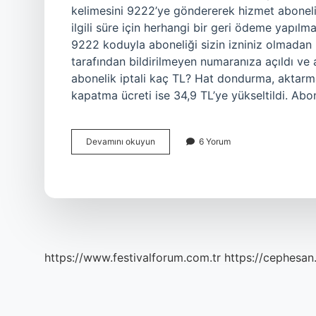
kelimesini 9222’ye göndererek hizmet aboneliği
ilgili süre için herhangi bir geri ödeme yapı
9222 koduyla aboneliği sizin izniniz olmadan
tarafından bildirilmeyen numaranıza açıldı ve
abonelik iptali kaç TL? Hat dondurma, aktarm
kapatma ücreti ise 34,9 TL’ye yükseltildi. Abon
9222
Devamını okuyun
6 Yorum
Iptal
Ücreti
Ne
Kadar
https://www.festivalforum.com.tr
https://cephesan