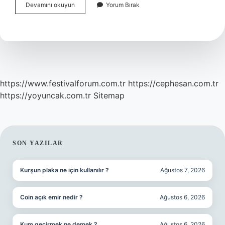
Israilde
Devamını okuyun
Yorum Bırak
Si̇Ha
Var
Mı
https://www.festivalforum.com.tr
https://cephesan.com.tr
https://yoyuncak.com.tr
Sitemap
SIDEBAR
SON YAZILAR
Kurşun plaka ne için kullanılır ?
Ağustos 7, 2026
Coin açık emir nedir ?
Ağustos 6, 2026
Kum geçirmek ne demek ?
Ağustos 6, 2026