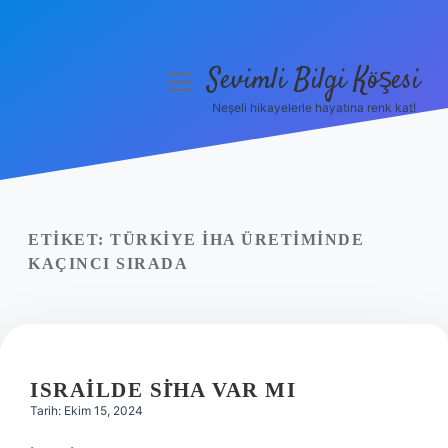
Sevimli Bilgi Köşesi
menüyü
aç
Neşeli hikayelerle hayatına renk kat!
Anasayfa
Gizlilik Politikası
Yasal Uyarı
ETIKET:
TÜRKIYE İHA ÜRETIMINDE
KAÇINCI SIRADA
Hakkımızda
ISRAILDE SİHA VAR MI
Tarih: Ekim 15, 2024