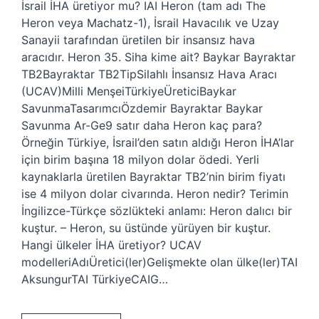
İsrail İHA üretiyor mu? IAI Heron (tam adı The
Heron veya Machatz-1), İsrail Havacılık ve Uzay
Sanayii tarafından üretilen bir insansız hava
aracıdır. Heron 35. Siha kime ait? Baykar Bayraktar
TB2Bayraktar TB2TipSilahlı İnsansız Hava Aracı
(UCAV)Milli MenşeiTürkiyeÜreticiBaykar
SavunmaTasarımcıÖzdemir Bayraktar Baykar
Savunma Ar-Ge9 satır daha Heron kaç para?
Örneğin Türkiye, İsrail’den satın aldığı Heron İHA’lar
için birim başına 18 milyon dolar ödedi. Yerli
kaynaklarla üretilen Bayraktar TB2’nin birim fiyatı
ise 4 milyon dolar civarında. Heron nedir? Terimin
İngilizce-Türkçe sözlükteki anlamı: Heron dalıcı bir
kuştur. – Heron, su üstünde yürüyen bir kuştur.
Hangi ülkeler İHA üretiyor? UCAV
modelleriAdıÜretici(ler)Gelişmekte olan ülke(ler)TAI
AksungurTAI TürkiyeCAIG…