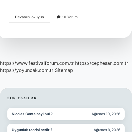
1071
Devamını okuyun
10 Yorum
Yılından
Önce
Anadoluda
Kimler
Vardı
https://www.festivalforum.com.tr
https://cephesan.com.tr
https://yoyuncak.com.tr
Sitemap
SIDEBAR
SON YAZILAR
Nicolas Conte neyi bul ?
Ağustos 10, 2026
Uygunluk teorisi nedir ?
Ağustos 9, 2026