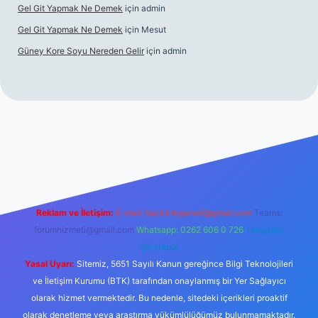
Gel Git Yapmak Ne Demek
için
admin
Gel Git Yapmak Ne Demek
için
Mesut
Güney Kore Soyu Nereden Gelir
için
admin
cel giriş
https://tulipbett.net/
Reklam ve İletişim:
E-mail:
backlinkpaneli@gmail.com
Teams:
forumhizmeti@gmail.com
Whatsapp: 0262 606 0 726
Telegram:
@karabul
Yasal Uyarı:
Sitemiz, 5651 Sayılı Kanun gereğince Bilgi Teknolojileri
ve İletişim Kurumu (BTK) tarafından onaylanmış bir Yer Sağlayıcı
olarak hizmet vermektedir. Bu nedenle, sitedeki içerikleri proaktif
olarak denetleme veya araştırma yükümlülüğümüz bulunmamaktadır.