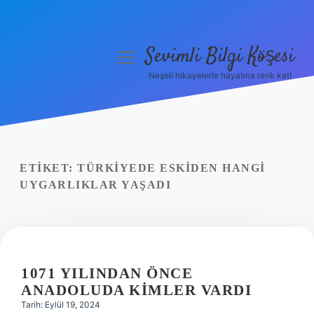
Sevimli Bilgi Köşesi
menüyü
aç
Neşeli hikayelerle hayatına renk kat!
Anasayfa
Gizlilik Politikası
Yasal Uyarı
ETIKET:
TÜRKIYEDE ESKIDEN HANGI
UYGARLIKLAR YAŞADI
Hakkımızda
1071 YILINDAN ÖNCE
ANADOLUDA KIMLER VARDI
Tarih: Eylül 19, 2024