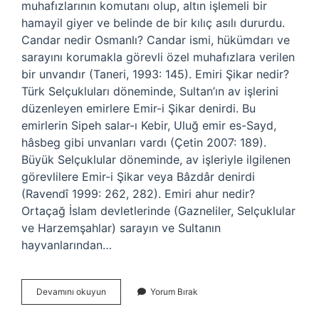
muhafızlarının komutanı olup, altın işlemeli bir
hamayil giyer ve belinde de bir kılıç asılı dururdu.
Candar nedir Osmanlı? Candar ismi, hükümdarı ve
sarayını korumakla görevli özel muhafızlara verilen
bir unvandır (Taneri, 1993: 145). Emiri Şikar nedir?
Türk Selçukluları döneminde, Sultan’ın av işlerini
düzenleyen emirlere Emir-i Şikar denirdi. Bu
emirlerin Sipeh salar-ı Kebir, Uluğ emir es-Sayd,
hâsbeg gibi unvanları vardı (Çetin 2007: 189).
Büyük Selçuklular döneminde, av işleriyle ilgilenen
görevlilere Emir-i Şikar veya Bâzdâr denirdi
(Ravendî 1999: 262, 282). Emiri ahur nedir?
Ortaçağ İslam devletlerinde (Gazneliler, Selçuklular
ve Harzemşahlar) sarayın ve Sultanın
hayvanlarından…
Emiri
Devamını okuyun
Yorum Bırak
Candarın
Görevi