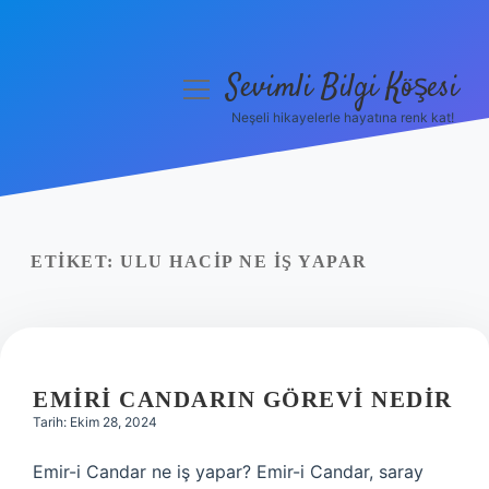
Sevimli Bilgi Köşesi
menüyü
aç
Neşeli hikayelerle hayatına renk kat!
Anasayfa
Gizlilik Politikası
Yasal Uyarı
ETIKET:
ULU HACIP NE IŞ YAPAR
Hakkımızda
EMIRI CANDARIN GÖREVI NEDIR
Tarih: Ekim 28, 2024
Emir-i Candar ne iş yapar? Emir-i Candar, saray