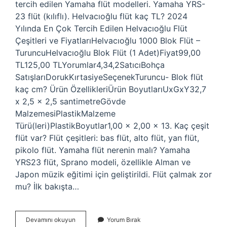
tercih edilen Yamaha flüt modelleri. Yamaha YRS-
23 flüt (kılıflı). Helvacıoğlu flüt kaç TL? 2024
Yılında En Çok Tercih Edilen Helvacıoğlu Flüt
Çeşitleri ve FiyatlarıHelvacıoğlu 1000 Blok Flüt –
TuruncuHelvacıoğlu Blok Flüt (1 Adet)Fiyat99,00
TL125,00 TLYorumlar4,34,2SatıcıBohça
SatışlarıDorukKırtasiyeSeçenekTuruncu- Blok flüt
kaç cm? Ürün ÖzellikleriÜrün Boyutları‎UxGxY‎32,7
x 2,5 x 2,5 santimetreGövde
Malzemesi‎PlastikMalzeme
Türü(leri)‎PlastikBoyutlar‎1,00 x 2,00 x 13. Kaç çeşit
flüt var? Flüt çeşitleri: bas flüt, alto flüt, yan flüt,
pikolo flüt. Yamaha flüt nerenin malı? Yamaha
YRS23 flüt, Sprano modeli, özellikle Alman ve
Japon müzik eğitimi için geliştirildi. Flüt çalmak zor
mu? İlk bakışta…
Blok
Devamını okuyun
Yorum Bırak