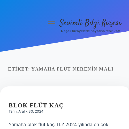
Sevimli Bilgi Köşesi
menüyü
aç
Neşeli hikayelerle hayatına renk kat!
Anasayfa
Gizlilik Politikası
Yasal Uyarı
ETIKET:
YAMAHA FLÜT NERENIN MALI
Hakkımızda
BLOK FLÜT KAÇ
Tarih: Aralık 30, 2024
Yamaha blok flüt kaç TL? 2024 yılında en çok