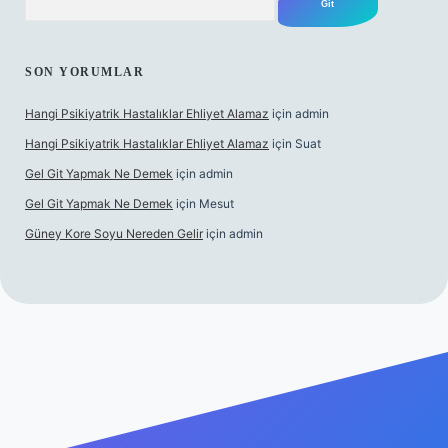
SON YORUMLAR
Hangi Psikiyatrik Hastalıklar Ehliyet Alamaz
için
admin
Hangi Psikiyatrik Hastalıklar Ehliyet Alamaz
için
Suat
Gel Git Yapmak Ne Demek
için
admin
Gel Git Yapmak Ne Demek
için
Mesut
Güney Kore Soyu Nereden Gelir
için
admin
ncel giriş
https://tulipbett.net/