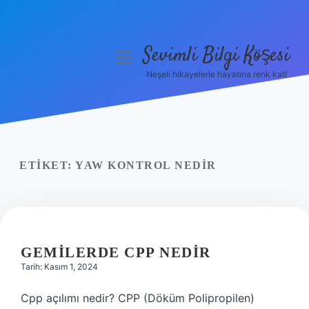
Sevimli Bilgi Köşesi
menüyü
aç
Neşeli hikayelerle hayatına renk kat!
Anasayfa
Gizlilik Politikası
Yasal Uyarı
ETIKET:
YAW KONTROL NEDIR
Hakkımızda
GEMILERDE CPP NEDIR
Tarih: Kasım 1, 2024
Cpp açılımı nedir? CPP (Döküm Polipropilen)