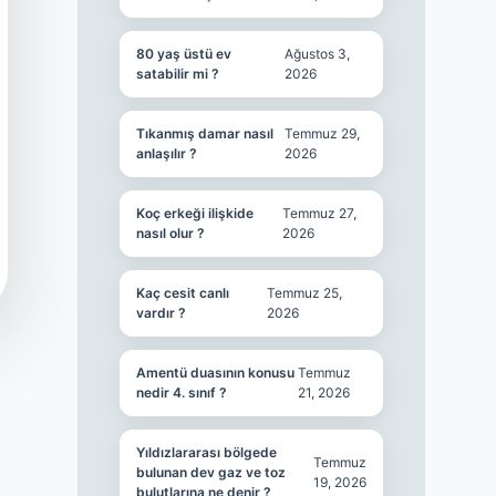
80 yaş üstü ev
Ağustos 3,
satabilir mi ?
2026
Tıkanmış damar nasıl
Temmuz 29,
anlaşılır ?
2026
Koç erkeği ilişkide
Temmuz 27,
nasıl olur ?
2026
Kaç cesit canlı
Temmuz 25,
vardır ?
2026
Amentü duasının konusu
Temmuz
nedir 4. sınıf ?
21, 2026
Yıldızlararası bölgede
Temmuz
bulunan dev gaz ve toz
19, 2026
bulutlarına ne denir ?