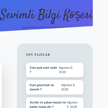
Sevimli Bilgi Köşesi
Neşeli hikayelerle hayatına renk kat!
hiltonbet güncel giriş
https://tulipbett.net/
SIDEBAR
SON YAZILAR
Coin açık emir nedir
Ağustos 6,
?
2026
Kum geçirmek ne
Ağustos 6,
demek ?
2026
Avcılık ve yaban hayatı ne
Ağustos
kadar maaş alır ?
5, 2026