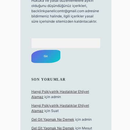
Hukuka ve yasal düzenlemelere aykırı
olduğunu düşündüğünüz içerikleri,
backlinkpanelicomtr@gmail.com
adresine
bildirmeniz halinde, ilgili içerikler yasal
süre içerisinde sitemizden kaldırılacaktır.
Arama
SON YORUMLAR
Hangi Psikiyatrik Hastalıklar Ehliyet
Alamaz
için
admin
Hangi Psikiyatrik Hastalıklar Ehliyet
Alamaz
için
Suat
Gel Git Yapmak Ne Demek
için
admin
Gel Git Yapmak Ne Demek
için
Mesut