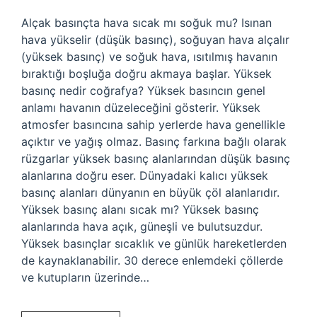
Alçak basınçta hava sıcak mı soğuk mu? Isınan
hava yükselir (düşük basınç), soğuyan hava alçalır
(yüksek basınç) ve soğuk hava, ısıtılmış havanın
bıraktığı boşluğa doğru akmaya başlar. Yüksek
basınç nedir coğrafya? Yüksek basıncın genel
anlamı havanın düzeleceğini gösterir. Yüksek
atmosfer basıncına sahip yerlerde hava genellikle
açıktır ve yağış olmaz. Basınç farkına bağlı olarak
rüzgarlar yüksek basınç alanlarından düşük basınç
alanlarına doğru eser. Dünyadaki kalıcı yüksek
basınç alanları dünyanın en büyük çöl alanlarıdır.
Yüksek basınç alanı sıcak mı? Yüksek basınç
alanlarında hava açık, güneşli ve bulutsuzdur.
Yüksek basınçlar sıcaklık ve günlük hareketlerden
de kaynaklanabilir. 30 derece enlemdeki çöllerde
ve kutupların üzerinde…