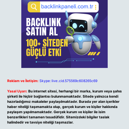
Reklam ve İletişim:
Skype: live:.cid.575569c608265c69
Yasal Uyarı:
Bu internet sitesi, herhangi bir marka, kurum veya şahıs
şirketi ile hiçbir bağlantısı bulunmamaktadır. Sitede yalnızca kendi
hazırladığımız makaleler paylaşılmaktadır. Burada yer alan içerikler
haber niteliği taşımamakta olup, gerçek kurum ve kişiler hakkında
paylaşım yapılmamaktadır. Gerçek kurum ve kişiler ile isim
benzerlikleri tamamen tesadüfidir. Sitemizdeki bilgiler taslak
halindedir ve tavsiye niteliği taşımazlar.