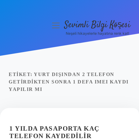
Sevimli Bilgi Köşesi
menüyü
aç
Neşeli hikayelerle hayatına renk kat!
Anasayfa
Gizlilik Politikası
Yasal Uyarı
ETIKET:
YURT DIŞINDAN 2 TELEFON
GETIRDIKTEN SONRA 1 DEFA IMEI KAYDI
Hakkımızda
YAPILIR MI
1 YILDA PASAPORTA KAÇ
TELEFON KAYDEDILIR