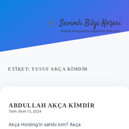
Sevimli Bilgi Köşesi
menüyü
aç
Neşeli hikayelerle hayatına renk kat!
Anasayfa
Gizlilik Politikası
Yasal Uyarı
ETIKET:
YUSUF AKÇA KIMDIR
Hakkımızda
ABDULLAH AKÇA KIMDIR
Tarih: Ekim 13, 2024
Akça Holding’in sahibi kim? Akça