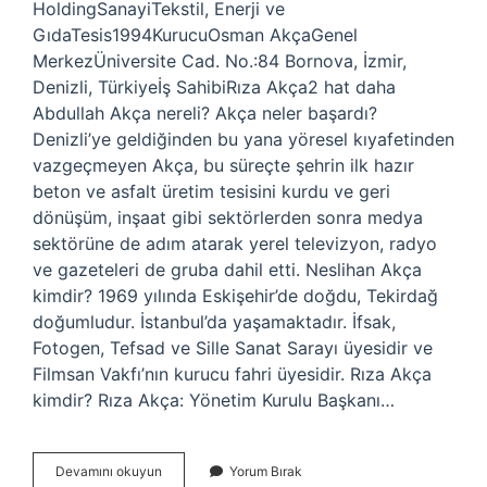
HoldingSanayiTekstil, Enerji ve
GıdaTesis1994KurucuOsman AkçaGenel
MerkezÜniversite Cad. No.:84 Bornova, İzmir,
Denizli, Türkiyeİş SahibiRıza Akça2 hat daha
Abdullah Akça nereli? Akça neler başardı?
Denizli’ye geldiğinden bu yana yöresel kıyafetinden
vazgeçmeyen Akça, bu süreçte şehrin ilk hazır
beton ve asfalt üretim tesisini kurdu ve geri
dönüşüm, inşaat gibi sektörlerden sonra medya
sektörüne de adım atarak yerel televizyon, radyo
ve gazeteleri de gruba dahil etti. Neslihan Akça
kimdir? 1969 yılında Eskişehir’de doğdu, Tekirdağ
doğumludur. İstanbul’da yaşamaktadır. İfsak, ​​​​​​​​
Fotogen, Tefsad ve Sille Sanat Sarayı üyesidir ve
Filmsan Vakfı’nın kurucu fahri üyesidir. Rıza Akça
kimdir? Rıza Akça: Yönetim Kurulu Başkanı…
Abdullah
Devamını okuyun
Yorum Bırak