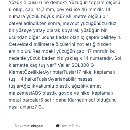
Yüzük ölçüsü 6 ne demek? Yüzüğün toplam ölçüsü
6 olup, çapı 14,7 mm, çevresi ise 46 mm’dir. 14
numara yüzük büyük mü? Milimetre ölçülü bir
cetvel edindikten sonra, mevcut yüzüğünüzü düz
bir yüzeye yatay olarak koyarak yüzüğün bir
ucundan diğer ucuna kadar olan iç çapını belirleyin.
Cetveldeki milimetre ölçülerini not ettiğinizden
emin olun. Resimdeki yüzüğün çapı 17 mm’dir, bu
nedenle yüzük bedeniniz yaklaşık 14 numaradır. Sol
klarnette kaç tuş var? Valler SOL300 G
KlarnetÖzelliklerAyrıntılarTuşlar17 nikel kaplamalı
tuş – 4 halkaTuşlarAyarlanabilir hassas
tuşlarAğızlıkVakumlu plastik ağızlıkKlarnet
malzemesiABS plastik gövde ve nikel kaplamalı
metal parçalar5 satır daha Klarnetin sol olduğunu
nasıl anlarız? G…
6
Devamını okuyun
Yorum Bırak