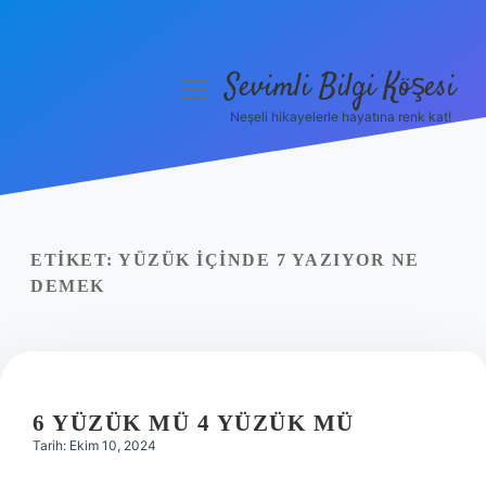
Sevimli Bilgi Köşesi
menüyü
aç
Neşeli hikayelerle hayatına renk kat!
Anasayfa
Gizlilik Politikası
Yasal Uyarı
ETIKET:
YÜZÜK IÇINDE 7 YAZIYOR NE
DEMEK
Hakkımızda
6 YÜZÜK MÜ 4 YÜZÜK MÜ
Tarih: Ekim 10, 2024