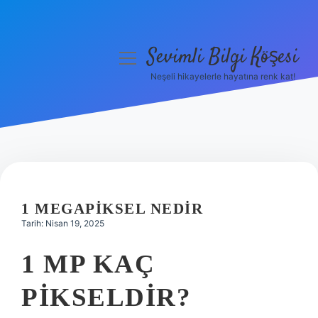
Sevimli Bilgi Köşesi
menüyü
aç
Neşeli hikayelerle hayatına renk kat!
Anasayfa
Gizlilik Politikası
Yasal Uyarı
Hakkımızda
1 MEGAPIKSEL NEDIR
Tarih: Nisan 19, 2025
1 MP KAÇ
PIKSELDIR?