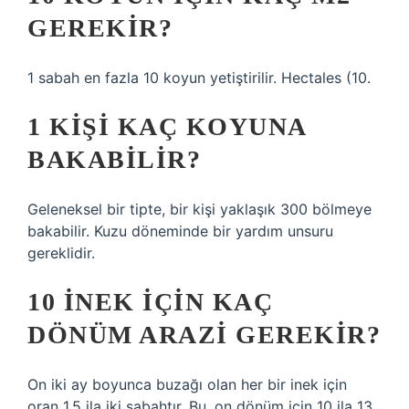
GEREKIR?
1 sabah en fazla 10 koyun yetiştirilir. Hectales (10.
1 KIŞI KAÇ KOYUNA
BAKABILIR?
Geleneksel bir tipte, bir kişi yaklaşık 300 bölmeye
bakabilir. Kuzu döneminde bir yardım unsuru
gereklidir.
10 INEK IÇIN KAÇ
DÖNÜM ARAZI GEREKIR?
On iki ay boyunca buzağı olan her bir inek için
oran 1,5 ila iki sabahtır. Bu, on dönüm için 10 ila 13