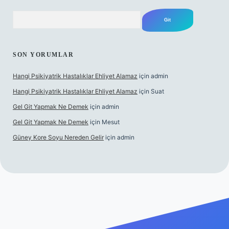
Arama
SON YORUMLAR
Hangi Psikiyatrik Hastalıklar Ehliyet Alamaz
için
admin
Hangi Psikiyatrik Hastalıklar Ehliyet Alamaz
için
Suat
Gel Git Yapmak Ne Demek
için
admin
Gel Git Yapmak Ne Demek
için
Mesut
Güney Kore Soyu Nereden Gelir
için
admin
ş
https://tulipbett.net/