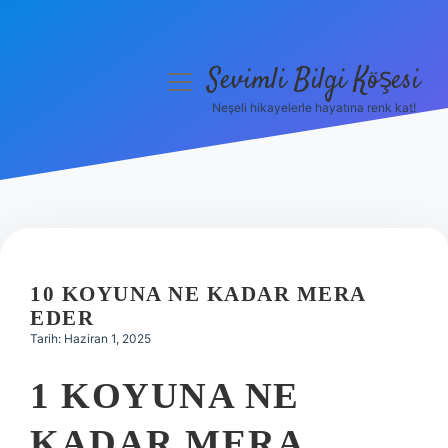
Sevimli Bilgi Köşesi
menüyü
aç
Neşeli hikayelerle hayatına renk kat!
Anasayfa
Gizlilik Politikası
Yasal Uyarı
Hakkımızda
10 KOYUNA NE KADAR MERA
EDER
Tarih: Haziran 1, 2025
1 KOYUNA NE
KADAR MERA