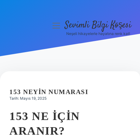
Sevimli Bilgi Köşesi
menüyü
aç
Neşeli hikayelerle hayatına renk kat!
Anasayfa
Gizlilik Politikası
Yasal Uyarı
Hakkımızda
153 NEYIN NUMARASI
Tarih: Mayıs 19, 2025
153 NE IÇIN
ARANIR?