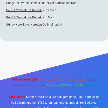
Hangi Psikiyatrik Hastalıklar Ehliyet Alamaz
için
Suat
Gel Git Yapmak Ne Demek
için
admin
Gel Git Yapmak Ne Demek
için
Mesut
Güney Kore Soyu Nereden Gelir
için
admin
iş
https://tulipbett.net/
Reklam ve İletişim:
E-mail:
backlinkpaneli@gmail.com
Teams:
forumhizmeti@gmail.com
Whatsapp: 0262 606 0 726
Telegram:
@karabul
Yasal Uyarı:
Sitemiz, 5651 Sayılı Kanun gereğince Bilgi Teknolojileri
ve İletişim Kurumu (BTK) tarafından onaylanmış bir Yer Sağlayıcı