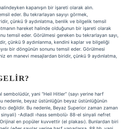
alindeyken kapanışın bir işareti olarak alın.
msil eder. Bu tekrarlayan sayıyı görmek,
dir, çünkü 9 aydınlatma, benlik ve bilgelik temsil
tmanın hareket halinde olduğunun bir işareti olarak
unu temsil eder. Görülmesi gereken bu tekrarlayan sayı,
dir, çünkü 9 aydınlanma, kendini kaplar ve bilgeliği
ayısı bir döngünün sonunu temsil eder. Görülmesi
niz en manevi mesajlardan biridir, çünkü 9 aydınlatma,
GELIR?
 sembolüdür, yani “Heil Hitler” (sayı yerine harf
). Bu nedenle, beyaz üstünlüğün beyaz üstünlüğünün
rtıcı değildir. Bu nedenle, Beyaz Superior zaman zaman
el sinyali) -Adladl ›hass sembolü› 88-el sinyali nefret
rijinal en popüler kuvvettir (el plakası). Bunlardan biri
gelir (eğer sayılar yerine harf yaparlarsa, 88 hh, yani