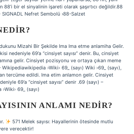
8’i bir el sinyalinin işareti olarak şaşırtıcı değildir.88
ND SIGNADL Nefret Sembolü ›88-Salzet
NEDIR?
ldukunu Mizahi Bir Şekilde Ima Ima etme anlamiha Gelir.
si nedeniyle 69’a “cinsiyet sayısı” denir. Bu, cinsiyet
nlamına gelir. Cinsiyet pozisyonu ve ortaya çıkan meme
) – Wikipediawikipedia ›Wiki› 69_ (sayı) Wiki ›69_ (sayı),
dan tercüme edildi. Ima etim anlamon gelir. Cinsiyet
eniyle 69’a “cinsiyet sayısı” denir .69 (sayı) –
 ›Wiki› 69_ (sayı)
AYISININ ANLAMI NEDIR?
ır.
571 Melek sayısı: Hayallerinin ötesinde mutlu
yere verecektir!