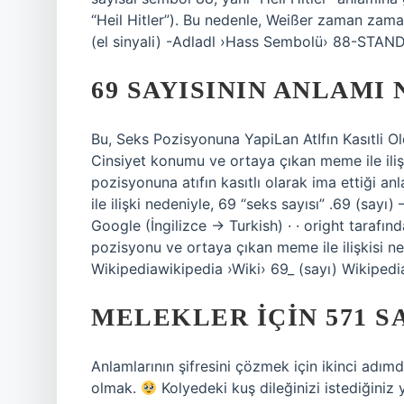
“Heil Hitler”). Bu nedenle, Weißer zaman zaman 8
(el sinyali) -Adladl ›Hass Sembolü› 88-STA
69 SAYISININ ANLAMI 
Bu, Seks Pozisyonuna YapiLan AtIfın Kasıtli O
Cinsiyet konumu ve ortaya çıkan meme ile ilişki
pozisyonuna atıfın kasıtlı olarak ima ettiği a
ile ilişki nedeniyle, 69 “seks sayısı” .69 (sayı
Google (İngilizce → Turkish) · · oright tarafın
pozisyonu ve ortaya çıkan meme ile ilişkisi ned
Wikipediawikipedia ›Wiki› 69_ (sayı) Wikipedia
MELEKLER IÇIN 571 S
Anlamlarının şifresini çözmek için ikinci adımd
olmak.
Kolyedeki kuş dileğinizi istediğiniz 