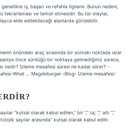
nellikle iş, başarı ve refahla ilgilenir. Bunun nedeni,
 tekrarlaması ve temsil etmesidir. Bu tür olaylar,
layca elde edilebileceği alanlarda görülebilir.
nenin önündeki araç sırasında bir sonraki noktada ısrar
2 saniye önce sürdüğü bir noktaya gelmediğiniz sürece,
sı nedir? İzleme mesafesi süresi ne kadar sürer? -
afesi-What … Magdeburger ›Blog› İzleme-mesafesi-
ERDIR?
lar “kutsal olarak kabul edilen,” bir “,” üç “,” altı “,”
tolojik sayılar arasında” kutsal olarak kabul edilir.