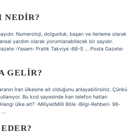
I NEDIR?
sayıdır. Numeroloji, dolgunluk, başarı ve ilerleme olarak
nansal yardım olarak yorumlanabilecek bir sayıdır.
Gazete ›Yasam› Pratik Takviye ›88-S … Posta Gazete›
A GELIR?
anın İran ülkesine ait olduğunu anlayabilirsiniz. Çünkü
llanıyor. Bu kod sayesinde İran telefon hatları
ngi ülke ait? -MiliyietMilli Böle ›Bilgi-Rehberi› 98-
t …
 EDER?