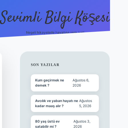
Sevimli Bilgi Köşesi
Neşeli hikayelerle hayatına renk kat!
hiltonbet güncel giriş
https:
SIDEBAR
SON YAZILAR
Kum geçirmek ne
Ağustos 6,
demek ?
2026
Avcılık ve yaban hayatı ne
Ağustos
kadar maaş alır ?
5, 2026
80 yaş üstü ev
Ağustos 3,
satabilir mi ?
2026