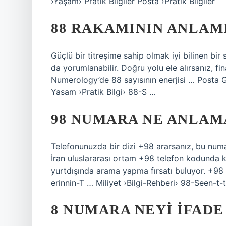
›Yaşam› Pratik Bilgiler Posta ›Pratik Bilgiler
88 RAKAMININ ANLAM
Güçlü bir titreşime sahip olmak iyi bilinen bir 
da yorumlanabilir. Doğru yolu ele alırsanız, fi
Numerology’de 88 sayısının enerjisi … Posta 
Yasam ›Pratik Bilgi› 88-S …
98 NUMARA NE ANLAM
Telefonunuzda bir dizi +98 ararsanız, bu numar
İran uluslararası ortam +98 telefon kodunda ku
yurtdışında arama yapma fırsatı buluyor. +98 Ha
erinnin-T … Miliyet ›Bilgi-Rehberi› 98-Seen-t-
8 NUMARA NEYI IFADE