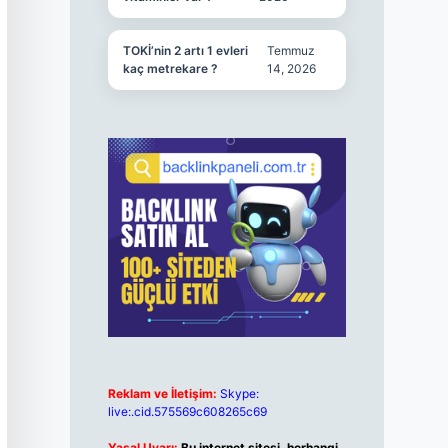
TOKİ’nin 2 artı 1 evleri
Temmuz
kaç metrekare ?
14, 2026
Reklam ve İletişim:
Skype:
live:.cid.575569c608265c69
Yasal Uyarı:
Bu internet sitesi, herhangi