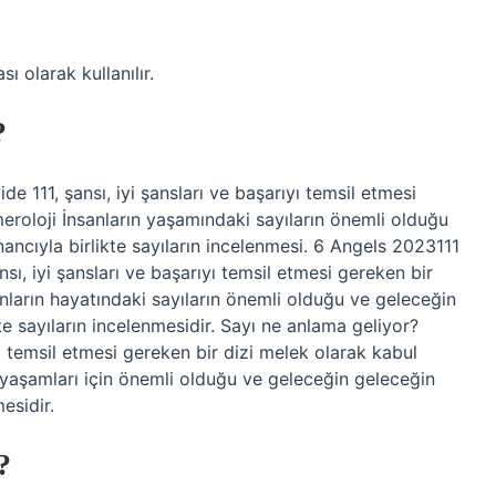
sı olarak kullanılır.
?
e 111, şansı, iyi şansları ve başarıyı temsil etmesi
meroloji İnsanların yaşamındaki sayıların önemli olduğu
inancıyla birlikte sayıların incelenmesi. 6 Angels 2023111
sı, iyi şansları ve başarıyı temsil etmesi gereken bir
anların hayatındaki sayıların önemli olduğu ve geleceğin
kte sayıların incelenmesidir. Sayı ne anlama geliyor?
yı temsil etmesi gereken bir dizi melek olarak kabul
rın yaşamları için önemli olduğu ve geleceğin geleceğin
mesidir.
?