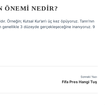
IN ÖNEMI NEDIR?
ldır. Örneğin; Kutsal Kur’an’ı üç kez öpüyoruz. Tanrı’nın
un genellikle 3 düzeyde gerçekleşeceğine inanıyoruz. 9
Sonraki Yazı
Fifa Pres Hangi Tuş