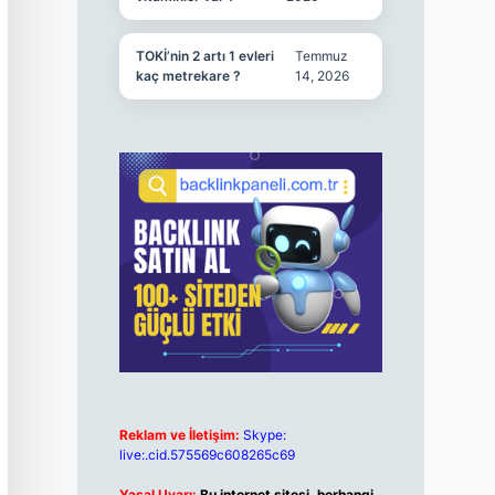
TOKİ’nin 2 artı 1 evleri
Temmuz
kaç metrekare ?
14, 2026
Reklam ve İletişim:
Skype:
live:.cid.575569c608265c69
Yasal Uyarı:
Bu internet sitesi, herhangi