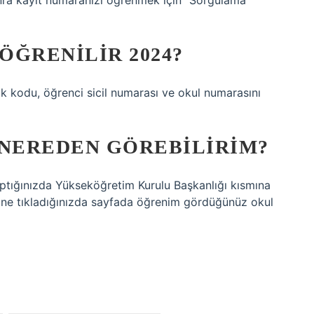
sonra kayıt numaranızı öğrenmek için “Sorgulama”
 ÖĞRENILIR 2024?
lik kodu, öğrenci sicil numarası ve okul numarasını
NEREDEN GÖREBILIRIM?
yaptığınızda Yükseköğretim Kurulu Başkanlığı kısmına
sine tıkladığınızda sayfada öğrenim gördüğünüz okul