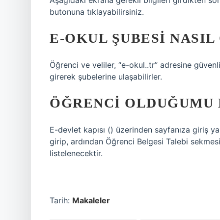
Aşağıdaki ekrana gerekli bilgileri girdikten 
butonuna tıklayabilirsiniz.
E-OKUL ŞUBESI NASIL
Öğrenci ve veliler, “e-okul..tr” adresine güven
girerek şubelerine ulaşabilirler.
ÖĞRENCI OLDUĞUMU 
E-devlet kapısı () üzerinden sayfanıza giriş 
girip, ardından Öğrenci Belgesi Talebi sekme
listelenecektir.
Tarih:
Makaleler