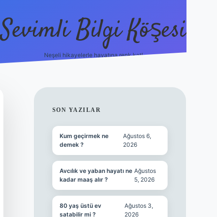
Sevimli Bilgi Köşesi
Neşeli hikayelerle hayatına renk kat!
hiltonbet güncel giriş
https:/
SIDEBAR
SON YAZILAR
Kum geçirmek ne
Ağustos 6,
demek ?
2026
Avcılık ve yaban hayatı ne
Ağustos
kadar maaş alır ?
5, 2026
80 yaş üstü ev
Ağustos 3,
satabilir mi ?
2026