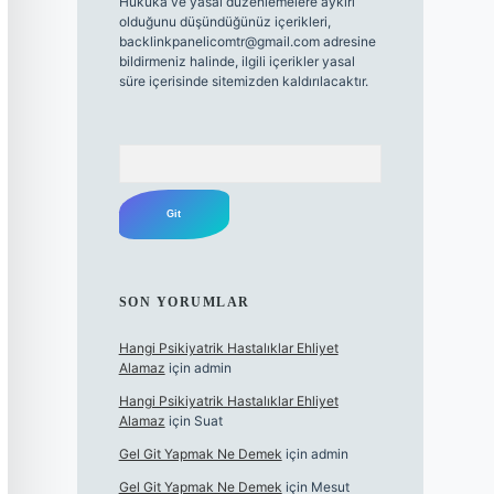
Hukuka ve yasal düzenlemelere aykırı
olduğunu düşündüğünüz içerikleri,
backlinkpanelicomtr@gmail.com
adresine
bildirmeniz halinde, ilgili içerikler yasal
süre içerisinde sitemizden kaldırılacaktır.
Arama
SON YORUMLAR
Hangi Psikiyatrik Hastalıklar Ehliyet
Alamaz
için
admin
Hangi Psikiyatrik Hastalıklar Ehliyet
Alamaz
için
Suat
Gel Git Yapmak Ne Demek
için
admin
Gel Git Yapmak Ne Demek
için
Mesut