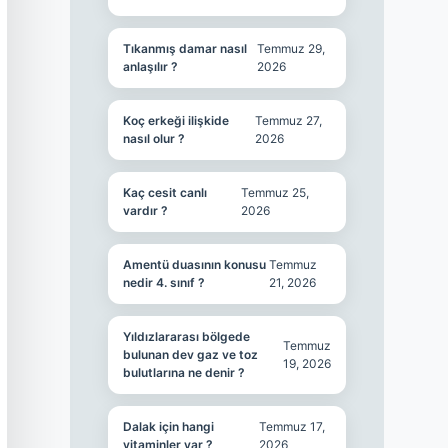
Tıkanmış damar nasıl
Temmuz 29,
anlaşılır ?
2026
Koç erkeği ilişkide
Temmuz 27,
nasıl olur ?
2026
Kaç cesit canlı
Temmuz 25,
vardır ?
2026
Amentü duasının konusu
Temmuz
nedir 4. sınıf ?
21, 2026
Yıldızlararası bölgede
Temmuz
bulunan dev gaz ve toz
19, 2026
bulutlarına ne denir ?
Dalak için hangi
Temmuz 17,
vitaminler var ?
2026