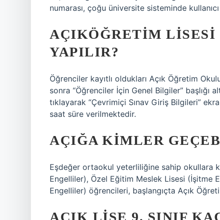
numarası, çoğu üniversite sisteminde kullanıcı
AÇIKÖĞRETIM LISESI 
YAPILIR?
Öğrenciler kayıtlı oldukları Açık Öğretim Okul
sonra “Öğrenciler İçin Genel Bilgiler” başlığı 
tıklayarak “Çevrimiçi Sınav Giriş Bilgileri” ek
saat süre verilmektedir.
AÇIĞA KIMLER GEÇEBI
Eşdeğer ortaokul yeterliliğine sahip okullara k
Engelliler), Özel Eğitim Meslek Lisesi (İşitme 
Engelliler) öğrencileri, başlangıçta Açık Öğreti
AÇIK LISE 9. SINIF K