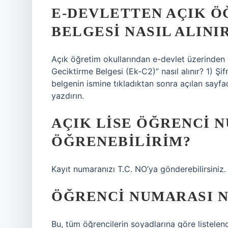
E-DEVLETTEN AÇIK Ö
BELGESI NASIL ALINI
Açık öğretim okullarından e-devlet üzerinden 
Geciktirme Belgesi (Ek-C2)” nasıl alınır? 1) Şifr
belgenin ismine tıkladıktan sonra açılan sayfa
yazdırın.
AÇIK LISE ÖĞRENCI N
ÖĞRENEBILIRIM?
Kayıt numaranızı T.C. NO’ya gönderebilirsiniz. 
ÖĞRENCI NUMARASI N
Bu, tüm öğrencilerin soyadlarına göre listelen