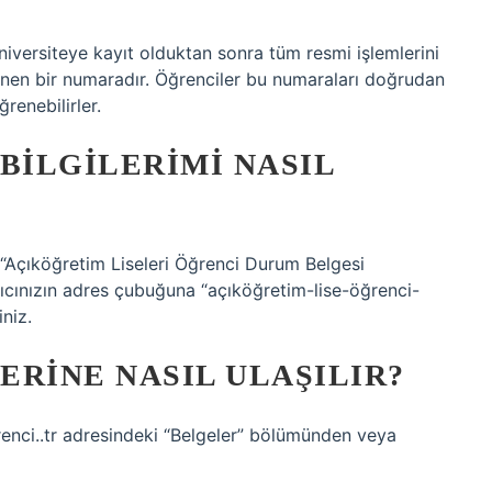
üniversiteye kayıt olduktan sonra tüm resmi işlemlerini
enen bir numaradır. Öğrenciler bu numaraları doğrudan
renebilirler.
BILGILERIMI NASIL
n “Açıköğretim Liseleri Öğrenci Durum Belgesi
ıcınızın adres çubuğuna “açıköğretim-lise-öğrenci-
niz.
ERINE NASIL ULAŞILIR?
enci..tr adresindeki “Belgeler” bölümünden veya