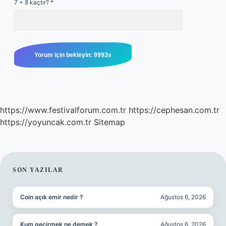
7 + 8 kaçtır?
*
https://www.festivalforum.com.tr
https://cephesan.com.tr
https://yoyuncak.com.tr
Sitemap
SIDEBAR
SON YAZILAR
Coin açık emir nedir ?
Ağustos 6, 2026
Kum geçirmek ne demek ?
Ağustos 6, 2026