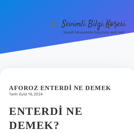
Sevimli Bilgi Köşesi
menüyü
aç
Neşeli hikayelerle hayatına renk kat!
Anasayfa
Gizlilik Politikası
Yasal Uyarı
Hakkımızda
AFOROZ ENTERDI NE DEMEK
Tarih: Eylül 16, 2024
ENTERDI NE
DEMEK?