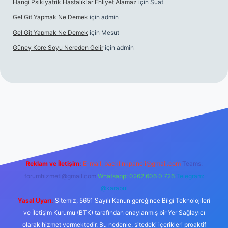
Hangi Psikiyatrik Hastalıklar Ehliyet Alamaz
için
Suat
Gel Git Yapmak Ne Demek
için
admin
Gel Git Yapmak Ne Demek
için
Mesut
Güney Kore Soyu Nereden Gelir
için
admin
ett.net/
Reklam ve İletişim:
E-mail:
backlinkpaneli@gmail.com
Teams:
forumhizmeti@gmail.com
Whatsapp: 0262 606 0 726
Telegram:
@karabul
Yasal Uyarı:
Sitemiz, 5651 Sayılı Kanun gereğince Bilgi Teknolojileri
ve İletişim Kurumu (BTK) tarafından onaylanmış bir Yer Sağlayıcı
olarak hizmet vermektedir. Bu nedenle, sitedeki içerikleri proaktif