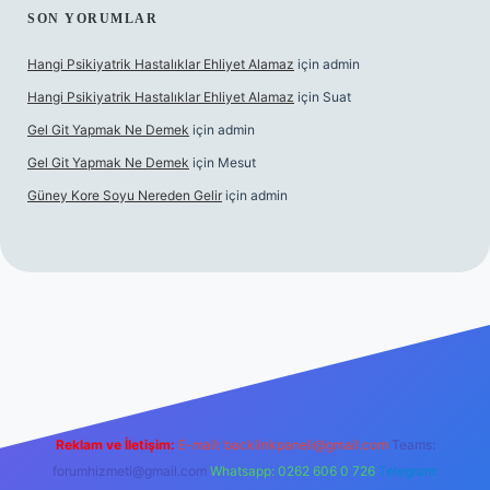
SON YORUMLAR
Hangi Psikiyatrik Hastalıklar Ehliyet Alamaz
için
admin
Hangi Psikiyatrik Hastalıklar Ehliyet Alamaz
için
Suat
Gel Git Yapmak Ne Demek
için
admin
Gel Git Yapmak Ne Demek
için
Mesut
Güney Kore Soyu Nereden Gelir
için
admin
ps://tulipbett.net/
Reklam ve İletişim:
E-mail:
backlinkpaneli@gmail.com
Teams:
forumhizmeti@gmail.com
Whatsapp: 0262 606 0 726
Telegram: