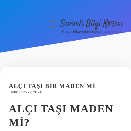
Sevimli Bilgi Köşesi
menüyü
aç
Neşeli hikayelerle hayatına renk kat!
Anasayfa
Gizlilik Politikası
Yasal Uyarı
Hakkımızda
ALÇI TAŞI BIR MADEN MI
Tarih: Ekim 27, 2024
ALÇI TAŞI MADEN
MI?