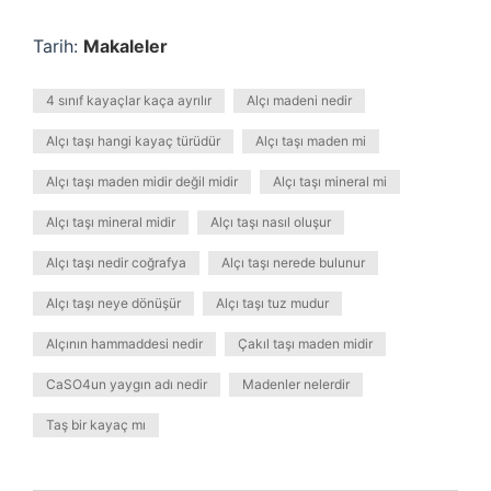
Tarih:
Makaleler
4 sınıf kayaçlar kaça ayrılır
Alçı madeni nedir
Alçı taşı hangi kayaç türüdür
Alçı taşı maden mi
Alçı taşı maden midir değil midir
Alçı taşı mineral mi
Alçı taşı mineral midir
Alçı taşı nasıl oluşur
Alçı taşı nedir coğrafya
Alçı taşı nerede bulunur
Alçı taşı neye dönüşür
Alçı taşı tuz mudur
Alçının hammaddesi nedir
Çakıl taşı maden midir
CaSO4un yaygın adı nedir
Madenler nelerdir
Taş bir kayaç mı