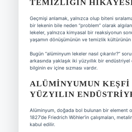
TEMIZLIĞIN HIKÂYES
Geçmişi anlamak, yalnızca olup biteni sıralam
bir lekenin bile neden “problem” olarak algıl
lekeler, yalnızca kimyasal bir reaksiyonun son
yaşamın dönüşümünün ve temizlik kültürünün ta
Bugün “alüminyum lekeler nasıl çıkarılır?” sor
arkasında yaklaşık iki yüzyıllık bir endüstriye
bilginin ev içine sızması vardır.
ALÜMINYUMUN KEŞFI V
YÜZYILIN ENDÜSTRIY
Alüminyum, doğada bol bulunan bir element o
1827’de Friedrich Wöhler’in çalışmaları, metali
kabul edilir.