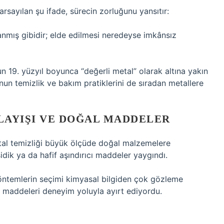
rsayılan şu ifade, sürecin zorluğunu yansıtır:
anmış gibidir; elde edilmesi neredeyse imkânsız
n 19. yüzyıl boyunca “değerli metal” olarak altına yakın
un temizlik ve bakım pratiklerini de sıradan metallere
LAYIŞI VE DOĞAL MADDELER
al temizliği büyük ölçüde doğal malzemelere
idik ya da hafif aşındırıcı maddeler yaygındı.
öntemlerin seçimi kimyasal bilgiden çok gözleme
” maddeleri deneyim yoluyla ayırt ediyordu.