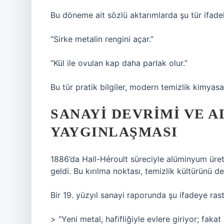
Bu döneme ait sözlü aktarımlarda şu tür ifadel
“Sirke metalin rengini açar.”
“Kül ile ovulan kap daha parlak olur.”
Bu tür pratik bilgiler, modern temizlik kimyasall
SANAYI DEVRIMI VE 
YAYGINLAŞMASI
1886’da Hall-Héroult süreciyle alüminyum üret
geldi. Bu kırılma noktası, temizlik kültürünü de
Bir 19. yüzyıl sanayi raporunda şu ifadeye rastl
> “Yeni metal, hafifliğiyle evlere giriyor; fak