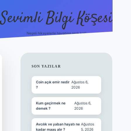
Sevimli Bilgi Köşesi
Neşeli hikayelerle hayatına renk kat!
hiltonbet güncel giriş
https:
SIDEBAR
SON YAZILAR
Coin açık emir nedir
Ağustos 6,
?
2026
Kum geçirmek ne
Ağustos 6,
demek ?
2026
Avcılık ve yaban hayatı ne
Ağustos
kadar maaş alır ?
5, 2026