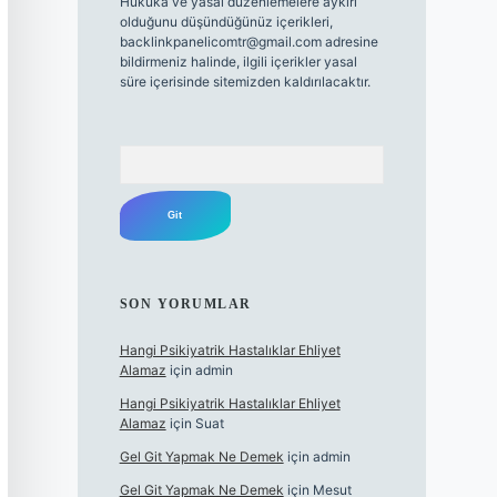
Hukuka ve yasal düzenlemelere aykırı
olduğunu düşündüğünüz içerikleri,
backlinkpanelicomtr@gmail.com
adresine
bildirmeniz halinde, ilgili içerikler yasal
süre içerisinde sitemizden kaldırılacaktır.
Arama
SON YORUMLAR
Hangi Psikiyatrik Hastalıklar Ehliyet
Alamaz
için
admin
Hangi Psikiyatrik Hastalıklar Ehliyet
Alamaz
için
Suat
Gel Git Yapmak Ne Demek
için
admin
Gel Git Yapmak Ne Demek
için
Mesut