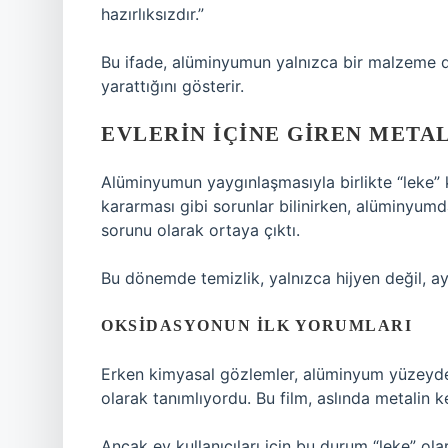
hazırlıksızdır.”
Bu ifade, alüminyumun yalnızca bir malzeme d
yarattığını gösterir.
EVLERIN İÇINE GIREN METAL
Alüminyumun yaygınlaşmasıyla birlikte “leke”
kararması gibi sorunlar bilinirken, alüminyum
sorunu olarak ortaya çıktı.
Bu dönemde temizlik, yalnızca hijyen değil, ay
OKSIDASYONUN İLK YORUMLARI
Erken kimyasal gözlemler, alüminyum yüzeyde
olarak tanımlıyordu. Bu film, aslında metalin
Ancak ev kullanıcıları için bu durum “leke” olar