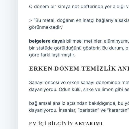
O dönem bir kimya not defterinde yer aldığı va
> “Bu metal, doğanın en inatçı bağlarıyla sakl
görünmektedir.”
belgelere dayalı
bilimsel metinler, alüminyumu
bir statüde görüldüğünü gösterir. Bu durum, on
göre farklılaştırmıştır.
ERKEN DÖNEM TEMIZLIK AN
Sanayi öncesi ve erken sanayi döneminde met
dayanıyordu. Odun külü, sirke ve limon gibi as
bağlamsal analiz
açısından bakıldığında, bu y
dayanıyordu. İnsanlar, “parlatan” ve “karartan
EV İÇI BILGININ AKTARIMI