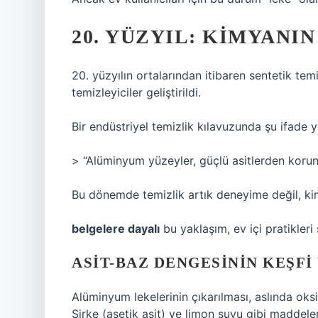
20. YÜZYIL: KIMYANIN
20. yüzyılın ortalarından itibaren sentetik temi
temizleyiciler geliştirildi.
Bir endüstriyel temizlik kılavuzunda şu ifade ye
> “Alüminyum yüzeyler, güçlü asitlerden korunm
Bu dönemde temizlik artık deneyime değil, ki
belgelere dayalı
bu yaklaşım, ev içi pratikleri 
ASIT-BAZ DENGESININ KEŞFI
Alüminyum lekelerinin çıkarılması, aslında oksit
Sirke (asetik asit) ve limon suyu gibi maddeler