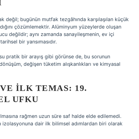
I
ak değil; bugünün mutfak tezgâhında karşılaşılan küçük
andığını çözümlemektir. Alüminyum yüzeylerde oluşan
ucu değildir; aynı zamanda sanayileşmenin, ev içi
rihsel bir yansımasıdır.
usu pratik bir arayış gibi görünse de, bu sorunun
l dönüşüm, değişen tüketim alışkanlıkları ve kimyasal
E İLK TEMAS: 19.
EL UFKU
lmasına rağmen uzun süre saf halde elde edilemedi.
n izolasyonuna dair ilk bilimsel adımlardan biri olarak