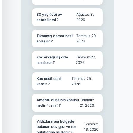
80 yaş üstü ev
Ağustos 3,
satabilir mi ?
2026
Tıkanmış damar nasıl
Temmuz 29,
anlaşılır ?
2026
Koç erkeği ilişkide
Temmuz 27,
nasıl olur ?
2026
Kaç cesit canlı
Temmuz 25,
vardır ?
2026
Amentü duasının konusu
Temmuz
nedir 4. sınıf ?
21, 2026
Yıldızlararası bölgede
Temmuz
bulunan dev gaz ve toz
19, 2026
bulutlarına ne denir ?