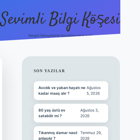
Sevimli Bilgi Köşesi
Neşeli hikayelerle hayatına renk kat!
hiltonbet güncel giriş
htt
SIDEBAR
SON YAZILAR
Avcılık ve yaban hayatı ne
Ağustos
kadar maaş alır ?
5, 2026
80 yaş üstü ev
Ağustos 3,
satabilir mi ?
2026
Tıkanmış damar nasıl
Temmuz 29,
anlaşılır ?
2026