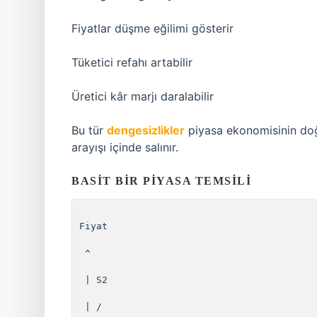
Fiyatlar düşme eğilimi gösterir
Tüketici refahı artabilir
Üretici kâr marjı daralabilir
Bu tür
dengesizlikler
piyasa ekonomisinin doğ
arayışı içinde salınır.
BASIT BIR PIYASA TEMSILI
Fiyat

 ^

 | S2

 | /
