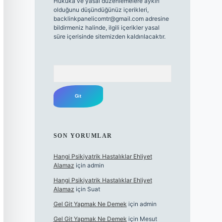
Hukuka ve yasal düzenlemelere aykırı
olduğunu düşündüğünüz içerikleri,
backlinkpanelicomtr@gmail.com
adresine
bildirmeniz halinde, ilgili içerikler yasal
süre içerisinde sitemizden kaldırılacaktır.
Arama
SON YORUMLAR
Hangi Psikiyatrik Hastalıklar Ehliyet
Alamaz
için
admin
Hangi Psikiyatrik Hastalıklar Ehliyet
Alamaz
için
Suat
Gel Git Yapmak Ne Demek
için
admin
Gel Git Yapmak Ne Demek
için
Mesut