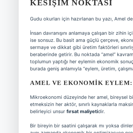
KESIŞIM NOKTASI
Gudu okurları için hazırlanan bu yazı, Amel d
İnsan davranışını anlamaya çalışan bir zihin içi
ise sonsuz. Bu basit ama güçlü çerçeve, ekono
sermaye ve dikkat gibi üretim faktörleri sınırl
beraberinde getirir. Bu noktada “amel” kavramı,
toplumun yaptığı her eylemin ekonomik sonuçl
burada geniş anlamıyla “eylem, üretim, çalışma
AMEL VE EKONOMIK EYLEM:
Mikroekonomi düzeyinde her amel, bireysel bir k
etmeksizin her aktör, sınırlı kaynaklarla maks
belirleyici unsur
fırsat maliyeti
dir.
Bir bireyin bir saatini çalışarak mı yoksa dinle
aynı zamanda ekonomik bir optimizasyon prob