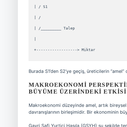
 | / S1

 | /

 | /_________ Talep

 |

 +------------------> Miktar

Burada S1’den S2’ye geçiş, üreticilerin “amel” 
MAKROEKONOMI PERSPEKTIF
BÜYÜME ÜZERINDEKI ETKISI
Makroekonomi düzeyinde amel, artık bireysel b
davranışlarının birleşimidir. Bir ekonominin bü
Gayri Safi Yurtiçi Hasıla (GSYH) şu şekilde tems