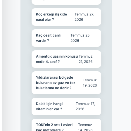
Koç erkeği ilişkide
Temmuz 27,
nasıl olur ?
2026
Kaç cesit canlı
Temmuz 25,
vardır ?
2026
Amentü duasının konusu
Temmuz
nedir 4. sınıf ?
21, 2026
Yıldızlararası bölgede
Temmuz
bulunan dev gaz ve toz
19, 2026
bulutlarına ne denir ?
Dalak için hangi
Temmuz 17,
vitaminler var ?
2026
TOKİ’nin 2 artı 1 evleri
Temmuz
kaç metrekare ?
14, 2026