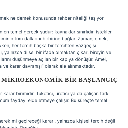
emek ne demek konusunda rehber niteliği taşıyor.
n en temel gerçek şudur: kaynaklar sınırlıdır, istekler
minin tüm dallarını birbirine bağlar. Zaman, emek,
ıyken, her tercih başka bir tercihten vazgeçişi
 yalnızca dilsel bir ifade olmaktan çıkar; bireyin ve
arını düşünmeye açılan bir kapıya dönüşür. Amel,
 ve karar davranışı” olarak ele alınmaktadır.
 MIKROEKONOMIK BIR BAŞLANGIÇ
arar birimidir. Tüketici, üretici ya da çalışan fark
imum faydayı elde etmeye çalışır. Bu süreçte temel
nerek mi geçireceği kararı, yalnızca kişisel tercih değil
lemidir. Örneğin: