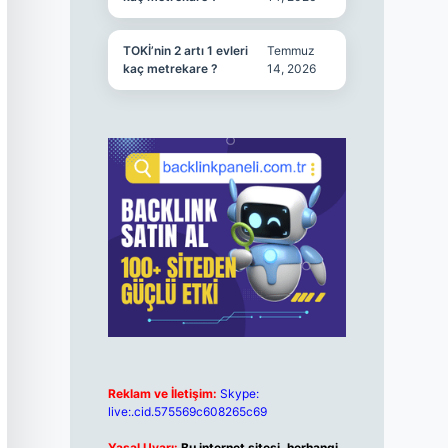
TOKİ’nin 2 artı 1 evleri
Temmuz
kaç metrekare ?
14, 2026
Reklam ve İletişim:
Skype:
live:.cid.575569c608265c69
Yasal Uyarı:
Bu internet sitesi, herhangi