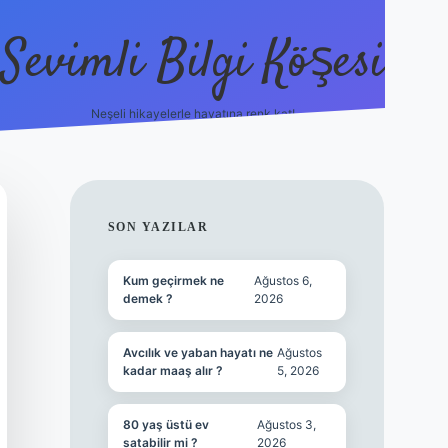
Sevimli Bilgi Köşesi
Neşeli hikayelerle hayatına renk kat!
hiltonbet güncel giriş
https:/
SIDEBAR
SON YAZILAR
Kum geçirmek ne
Ağustos 6,
demek ?
2026
Avcılık ve yaban hayatı ne
Ağustos
kadar maaş alır ?
5, 2026
80 yaş üstü ev
Ağustos 3,
satabilir mi ?
2026