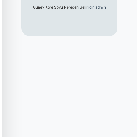
Güney Kore Soyu Nereden Gelir
için
admin