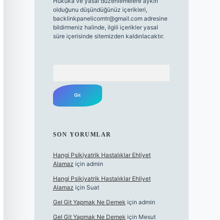
Hukuka ve yasal düzenlemelere aykırı
olduğunu düşündüğünüz içerikleri,
backlinkpanelicomtr@gmail.com
adresine
bildirmeniz halinde, ilgili içerikler yasal
süre içerisinde sitemizden kaldırılacaktır.
Arama
SON YORUMLAR
Hangi Psikiyatrik Hastalıklar Ehliyet
Alamaz
için
admin
Hangi Psikiyatrik Hastalıklar Ehliyet
Alamaz
için
Suat
Gel Git Yapmak Ne Demek
için
admin
Gel Git Yapmak Ne Demek
için
Mesut