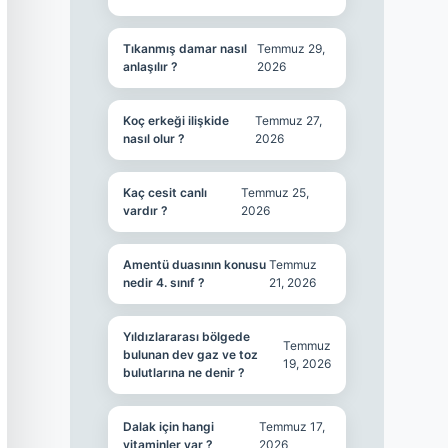
Tıkanmış damar nasıl
Temmuz 29,
anlaşılır ?
2026
Koç erkeği ilişkide
Temmuz 27,
nasıl olur ?
2026
Kaç cesit canlı
Temmuz 25,
vardır ?
2026
Amentü duasının konusu
Temmuz
nedir 4. sınıf ?
21, 2026
Yıldızlararası bölgede
Temmuz
bulunan dev gaz ve toz
19, 2026
bulutlarına ne denir ?
Dalak için hangi
Temmuz 17,
vitaminler var ?
2026