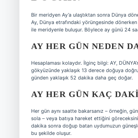
Bir meridyen Ay’a ulaştıktan sonra Dünya döne
Ay, Dünya etrafındaki yörüngesinde dönerken b
ile meridyenle buluşur. Böylece ay günü 24 sa
AY HER GÜN NEDEN D
Hesaplaması kolaydır. İlginç bilgi: AY, DÜNY
gökyüzünde yaklaşık 13 derece doğuya doğru 
günden yaklaşık 52 dakika daha geç doğar.
AY HER GÜN KAÇ DAK
Her gün aynı saatte bakarsanız – örneğin, g
sola – veya batıya hareket ettiğini göreceksi
dakika sonra doğup batan uydumuzun güneşle a
bu şekilde oluşur.