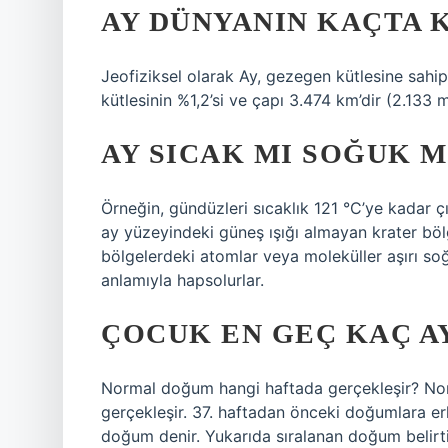
AY DÜNYANIN KAÇTA 
Jeofiziksel olarak Ay, gezegen kütlesine sahi
kütlesinin %1,2’si ve çapı 3.474 km’dir (2.133 mi
AY SICAK MI SOĞUK M
Örneğin, gündüzleri sıcaklık 121 °C’ye kadar çı
ay yüzeyindeki güneş ışığı almayan krater böl
bölgelerdeki atomlar veya moleküller aşırı s
anlamıyla hapsolurlar.
ÇOCUK EN GEÇ KAÇ A
Normal doğum hangi haftada gerçekleşir? Norm
gerçekleşir. 37. haftadan önceki doğumlara e
doğum denir. Yukarıda sıralanan doğum belirt