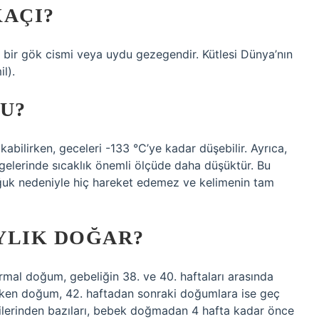
KAÇI?
p bir gök cismi veya uydu gezegendir. Kütlesi Dünya’nın
l).
U?
kabilirken, geceleri -133 °C’ye kadar düşebilir. Ayrıca,
gelerinde sıcaklık önemli ölçüde daha düşüktür. Bu
oğuk nedeniyle hiç hareket edemez ve kelimenin tam
YLIK DOĞAR?
al doğum, gebeliğin 38. ve 40. haftaları arasında
rken doğum, 42. haftadan sonraki doğumlara ise geç
ilerinden bazıları, bebek doğmadan 4 hafta kadar önce