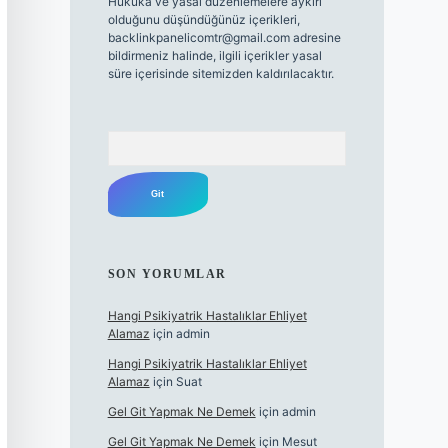
Hukuka ve yasal düzenlemelere aykırı
olduğunu düşündüğünüz içerikleri,
backlinkpanelicomtr@gmail.com
adresine
bildirmeniz halinde, ilgili içerikler yasal
süre içerisinde sitemizden kaldırılacaktır.
Arama
SON YORUMLAR
Hangi Psikiyatrik Hastalıklar Ehliyet
Alamaz
için
admin
Hangi Psikiyatrik Hastalıklar Ehliyet
Alamaz
için
Suat
Gel Git Yapmak Ne Demek
için
admin
Gel Git Yapmak Ne Demek
için
Mesut