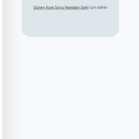
Güney Kore Soyu Nereden Gelir
için
admin