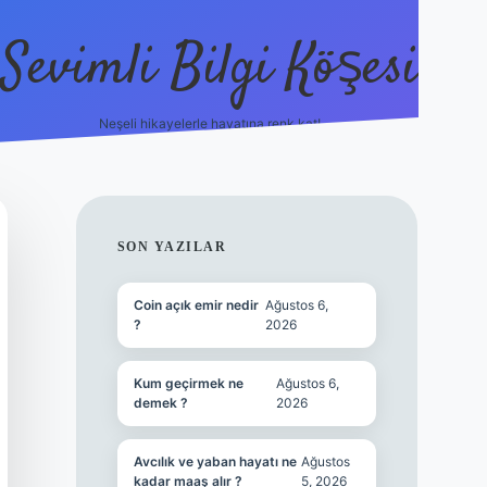
Sevimli Bilgi Köşesi
Neşeli hikayelerle hayatına renk kat!
hiltonbet güncel giriş
https:/
SIDEBAR
SON YAZILAR
Coin açık emir nedir
Ağustos 6,
?
2026
Kum geçirmek ne
Ağustos 6,
demek ?
2026
Avcılık ve yaban hayatı ne
Ağustos
kadar maaş alır ?
5, 2026