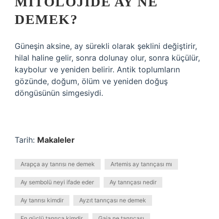
MITOLOJIDE AY NE
DEMEK?
Güneşin aksine, ay sürekli olarak şeklini değiştirir,
hilal haline gelir, sonra dolunay olur, sonra küçülür,
kaybolur ve yeniden belirir. Antik toplumların
gözünde, doğum, ölüm ve yeniden doğuş
döngüsünün simgesiydi.
Tarih:
Makaleler
Arapça ay tanrısı ne demek
Artemis ay tanrıçası mı
Ay sembolü neyi ifade eder
Ay tanrıçası nedir
Ay tanrısı kimdir
Ayzıt tanrıçası ne demek
En güçlü tanrıça kimdir
Gaia ne tanrıçası