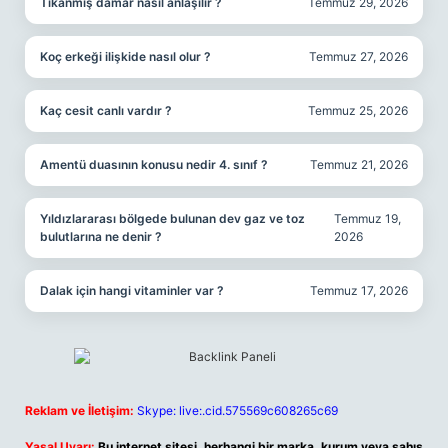
Tıkanmış damar nasıl anlaşılır ?
Temmuz 29, 2026
Koç erkeği ilişkide nasıl olur ?
Temmuz 27, 2026
Kaç cesit canlı vardır ?
Temmuz 25, 2026
Amentü duasının konusu nedir 4. sınıf ?
Temmuz 21, 2026
Yıldızlararası bölgede bulunan dev gaz ve toz
Temmuz 19,
bulutlarına ne denir ?
2026
Dalak için hangi vitaminler var ?
Temmuz 17, 2026
Reklam ve İletişim:
Skype: live:.cid.575569c608265c69
Yasal Uyarı:
Bu internet sitesi, herhangi bir marka, kurum veya şahıs