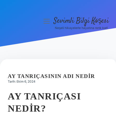
Sevimli Bilgi Köşesi
menüyü
aç
Neşeli hikayelerle hayatına renk kat!
Anasayfa
Gizlilik Politikası
Yasal Uyarı
Hakkımızda
AY TANRIÇASININ ADI NEDIR
Tarih: Ekim 6, 2024
AY TANRIÇASI
NEDIR?