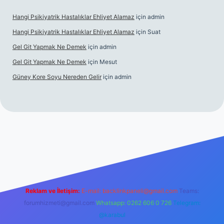
Hangi Psikiyatrik Hastalıklar Ehliyet Alamaz
için
admin
Hangi Psikiyatrik Hastalıklar Ehliyet Alamaz
için
Suat
Gel Git Yapmak Ne Demek
için
admin
Gel Git Yapmak Ne Demek
için
Mesut
Güney Kore Soyu Nereden Gelir
için
admin
tps://tulipbett.net/
Reklam ve İletişim:
E-mail:
backlinkpaneli@gmail.com
Teams:
forumhizmeti@gmail.com
Whatsapp: 0262 606 0 726
Telegram:
@karabul