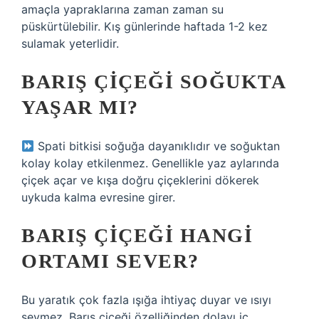
amaçla yapraklarına zaman zaman su
püskürtülebilir. Kış günlerinde haftada 1-2 kez
sulamak yeterlidir.
BARIŞ ÇIÇEĞI SOĞUKTA
YAŞAR MI?
Spati bitkisi soğuğa dayanıklıdır ve soğuktan
kolay kolay etkilenmez. Genellikle yaz aylarında
çiçek açar ve kışa doğru çiçeklerini dökerek
uykuda kalma evresine girer.
BARIŞ ÇIÇEĞI HANGI
ORTAMI SEVER?
Bu yaratık çok fazla ışığa ihtiyaç duyar ve ısıyı
sevmez. Barış çiçeği özelliğinden dolayı iç