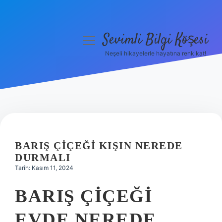
Sevimli Bilgi Köşesi
menüyü
aç
Neşeli hikayelerle hayatına renk kat!
Anasayfa
Gizlilik Politikası
Yasal Uyarı
Hakkımızda
BARIŞ ÇIÇEĞI KIŞIN NEREDE
DURMALI
Tarih: Kasım 11, 2024
BARIŞ ÇIÇEĞI
EVDE NEREDE