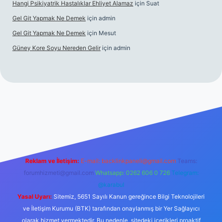
Hangi Psikiyatrik Hastalıklar Ehliyet Alamaz
için
Suat
Gel Git Yapmak Ne Demek
için
admin
Gel Git Yapmak Ne Demek
için
Mesut
Güney Kore Soyu Nereden Gelir
için
admin
//tulipbett.net/
Reklam ve İletişim:
E-mail:
backlinkpaneli@gmail.com
Teams:
forumhizmeti@gmail.com
Whatsapp: 0262 606 0 726
Telegram:
@karabul
Yasal Uyarı:
Sitemiz, 5651 Sayılı Kanun gereğince Bilgi Teknolojileri
ve İletişim Kurumu (BTK) tarafından onaylanmış bir Yer Sağlayıcı
olarak hizmet vermektedir. Bu nedenle, sitedeki içerikleri proaktif