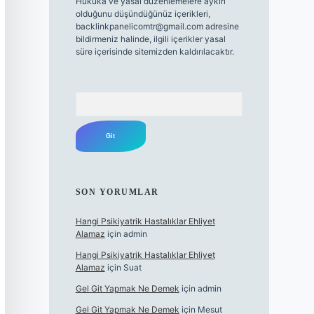
Hukuka ve yasal düzenlemelere aykırı
olduğunu düşündüğünüz içerikleri,
backlinkpanelicomtr@gmail.com
adresine
bildirmeniz halinde, ilgili içerikler yasal
süre içerisinde sitemizden kaldırılacaktır.
Arama
SON YORUMLAR
Hangi Psikiyatrik Hastalıklar Ehliyet
Alamaz
için
admin
Hangi Psikiyatrik Hastalıklar Ehliyet
Alamaz
için
Suat
Gel Git Yapmak Ne Demek
için
admin
Gel Git Yapmak Ne Demek
için
Mesut