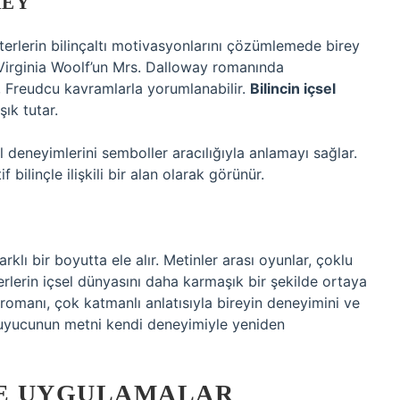
REY
terlerin bilinçaltı motivasyonlarını çözümlemede birey
 Virginia Woolf’un Mrs. Dalloway romanında
ği, Freudcu kavramlarla yorumlanabilir.
Bilincin içsel
şık tutar.
l deneyimlerini semboller aracılığıyla anlamayı sağlar.
ilinçle ilişkili bir alan olarak görünür.
lı bir boyutta ele alır. Metinler arası oyunlar, çoklu
erlerin içsel dünyasını daha karmaşık bir şekilde ortaya
omanı, çok katmanlı anlatısıyla bireyin deneyimini ve
uyucunun metni kendi deneyimiyle yeniden
E UYGULAMALAR