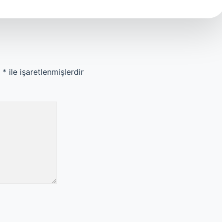
r
*
ile işaretlenmişlerdir