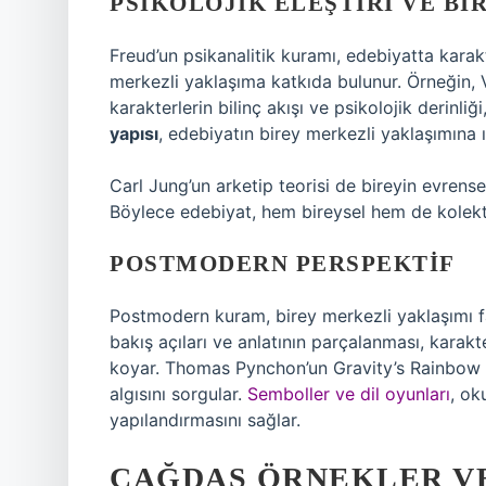
PSIKOLOJIK ELEŞTIRI VE BI
Freud’un psikanalitik kuramı, edebiyatta karak
merkezli yaklaşıma katkıda bulunur. Örneğin,
karakterlerin bilinç akışı ve psikolojik derinli
yapısı
, edebiyatın birey merkezli yaklaşımına ı
Carl Jung’un arketip teorisi de bireyin evrense
Böylece edebiyat, hem bireysel hem de kolektif b
POSTMODERN PERSPEKTIF
Postmodern kuram, birey merkezli yaklaşımı fark
bakış açıları ve anlatının parçalanması, karakt
koyar. Thomas Pynchon’un Gravity’s Rainbow r
algısını sorgular.
Semboller ve dil oyunları
, ok
yapılandırmasını sağlar.
ÇAĞDAŞ ÖRNEKLER V