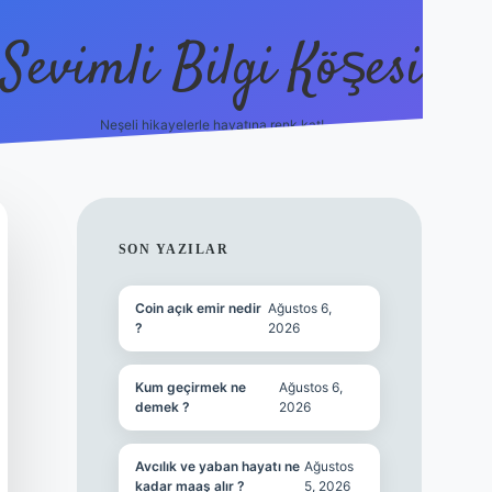
Sevimli Bilgi Köşesi
Neşeli hikayelerle hayatına renk kat!
hiltonbet güncel giriş
https:/
SIDEBAR
SON YAZILAR
Coin açık emir nedir
Ağustos 6,
?
2026
Kum geçirmek ne
Ağustos 6,
demek ?
2026
Avcılık ve yaban hayatı ne
Ağustos
kadar maaş alır ?
5, 2026