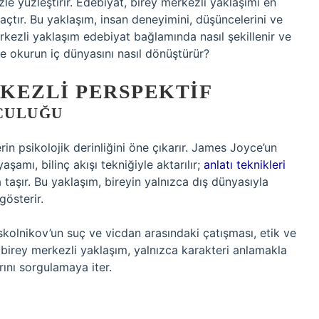
zle yüzleştirir. Edebiyat, birey merkezli yaklaşımı en
açtır. Bu yaklaşım, insan deneyimini, düşüncelerini ve
erkezli yaklaşım edebiyat bağlamında nasıl şekillenir ve
le okurun iç dünyasını nasıl dönüştürür?
KEZLI PERSPEKTIF
CULUĞU
in psikolojik derinliğini öne çıkarır. James Joyce’un
mı, bilinç akışı tekniğiyle aktarılır;
anlatı teknikleri
taşır. Bu yaklaşım, bireyin yalnızca dış dünyasıyla
gösterir.
olnikov’un suç ve vicdan arasındaki çatışması, etik ve
a birey merkezli yaklaşım, yalnızca karakteri anlamakla
rını sorgulamaya iter.