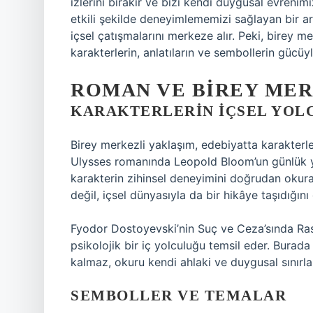
izlerini bırakır ve bizi kendi duygusal evrenimi
etkili şekilde deneyimlememizi sağlayan bir ar
içsel çatışmalarını merkeze alır. Peki, birey m
karakterlerin, anlatıların ve sembollerin gücüy
ROMAN VE BIREY MER
KARAKTERLERIN İÇSEL YOL
Birey merkezli yaklaşım, edebiyatta karakterler
Ulysses romanında Leopold Bloom’un günlük yaşa
karakterin zihinsel deneyimini doğrudan okura 
değil, içsel dünyasıyla da bir hikâye taşıdığını 
Fyodor Dostoyevski’nin Suç ve Ceza’sında Rask
psikolojik bir iç yolculuğu temsil eder. Burad
kalmaz, okuru kendi ahlaki ve duygusal sınırla
SEMBOLLER VE TEMALAR