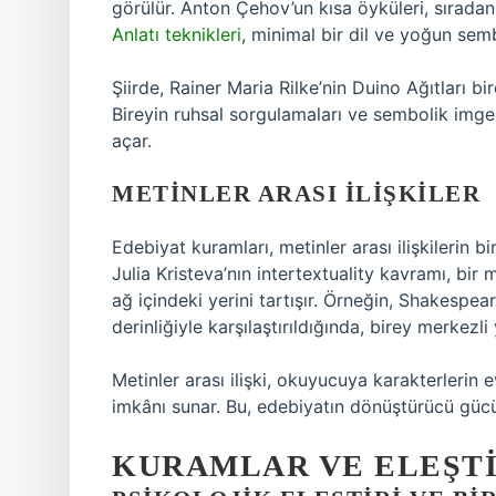
görülür. Anton Çehov’un kısa öyküleri, sıradan
Anlatı teknikleri
, minimal bir dil ve yoğun semb
Şiirde, Rainer Maria Rilke’nin Duino Ağıtları b
Bireyin ruhsal sorgulamaları ve sembolik imge
açar.
METINLER ARASI İLIŞKILER
Edebiyat kuramları, metinler arası ilişkilerin b
Julia Kristeva’nın intertextuality kavramı, bir
ağ içindeki yerini tartışır. Örneğin, Shakespea
derinliğiyle karşılaştırıldığında, birey merkez
Metinler arası ilişki, okuyucuya karakterlerin
imkânı sunar. Bu, edebiyatın dönüştürücü gücün
KURAMLAR VE ELEŞTI