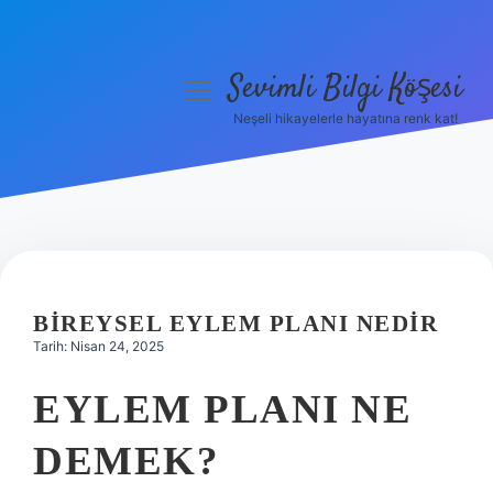
Sevimli Bilgi Köşesi
menüyü
aç
Neşeli hikayelerle hayatına renk kat!
Anasayfa
Gizlilik Politikası
Yasal Uyarı
Hakkımızda
BIREYSEL EYLEM PLANI NEDIR
Tarih: Nisan 24, 2025
EYLEM PLANI NE
DEMEK?