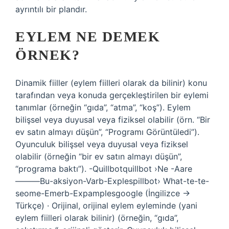
ayrıntılı bir plandır.
EYLEM NE DEMEK
ÖRNEK?
Dinamik fiiller (eylem fiilleri olarak da bilinir) konu
tarafından veya konuda gerçekleştirilen bir eylemi
tanımlar (örneğin “gıda”, “atma”, “koş”). Eylem
bilişsel veya duyusal veya fiziksel olabilir (örn. “Bir
ev satın almayı düşün”, “Programı Görüntüledi”).
Oyunculuk bilişsel veya duyusal veya fiziksel
olabilir (örneğin “bir ev satın almayı düşün”,
“programa baktı”). -Quillbotquillbot ›Ne -Aare
———Bu-aksiyon-Varb-Explespillbot› What-te-te-
seome-Emerb-Expamplesgoogle (İngilizce →
Türkçe) · Orijinal, orijinal eylem eyleminde (yani
eylem fiilleri olarak bilinir) (örneğin, “gıda”,