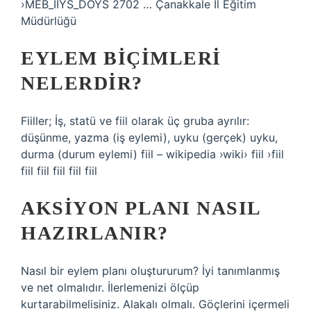
›MEB_IIYS_DOYS 2702 … Çanakkale İl Eğitim
Müdürlüğü
EYLEM BIÇIMLERI
NELERDIR?
Fiiller; İş, statü ve fiil olarak üç gruba ayrılır:
düşünme, yazma (iş eylemi), uyku (gerçek) uyku,
durma (durum eylemi) fiil – wikipedia ›wiki› fiil ›fiil
fiil fiil fiil fiil fiil
AKSIYON PLANI NASIL
HAZIRLANIR?
Nasıl bir eylem planı oluştururum? İyi tanımlanmış
ve net olmalıdır. İlerlemenizi ölçüp
kurtarabilmelisiniz. Alakalı olmalı. Göçlerini içermeli