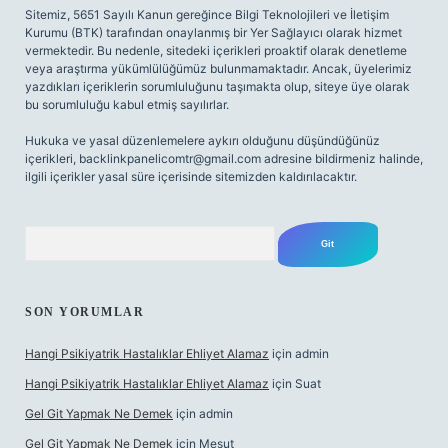
Sitemiz, 5651 Sayılı Kanun gereğince Bilgi Teknolojileri ve İletişim
Kurumu (BTK) tarafından onaylanmış bir Yer Sağlayıcı olarak hizmet
vermektedir. Bu nedenle, sitedeki içerikleri proaktif olarak denetleme
veya araştırma yükümlülüğümüz bulunmamaktadır. Ancak, üyelerimiz
yazdıkları içeriklerin sorumluluğunu taşımakta olup, siteye üye olarak
bu sorumluluğu kabul etmiş sayılırlar.
Hukuka ve yasal düzenlemelere aykırı olduğunu düşündüğünüz
içerikleri,
backlinkpanelicomtr@gmail.com
adresine bildirmeniz halinde,
ilgili içerikler yasal süre içerisinde sitemizden kaldırılacaktır.
Arama
SON YORUMLAR
Hangi Psikiyatrik Hastalıklar Ehliyet Alamaz
için
admin
Hangi Psikiyatrik Hastalıklar Ehliyet Alamaz
için
Suat
Gel Git Yapmak Ne Demek
için
admin
Gel Git Yapmak Ne Demek
için
Mesut