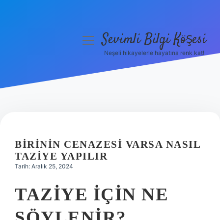
Sevimli Bilgi Köşesi
menüyü
aç
Neşeli hikayelerle hayatına renk kat!
Anasayfa
Gizlilik Politikası
Yasal Uyarı
Hakkımızda
BIRININ CENAZESI VARSA NASIL
TAZIYE YAPILIR
Tarih: Aralık 25, 2024
TAZIYE IÇIN NE
SÖYLENIR?