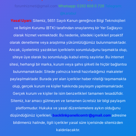
forumhizmeti@gmail.com
Whatsapp: 0262 606 0 726
Telegram:
@karabul
Yasal Uyarı:
Sitemiz, 5651 Sayılı Kanun gereğince Bilgi Teknolojileri
ve İletişim Kurumu (BTK) tarafından onaylanmış bir Yer Sağlayıcı
olarak hizmet vermektedir. Bu nedenle, sitedeki içerikleri proaktif
olarak denetleme veya araştırma yükümlülüğümüz bulunmamaktadır.
Ancak, üyelerimiz yazdıkları içeriklerin sorumluluğunu taşımakta olup,
siteye üye olarak bu sorumluluğu kabul etmiş sayılırlar. Bu internet
sitesi, herhangi bir marka, kurum veya şahıs şirketi ile hiçbir bağlantısı
bulunmamaktadır. Sitede yalnızca kendi hazırladığımız makaleler
paylaşılmaktadır. Burada yer alan içerikler haber niteliği taşımamakta
olup, gerçek kurum ve kişiler hakkında paylaşım yapılmamaktadır.
Gerçek kurum ve kişiler ile isim benzerlikleri tamamen tesadüfidir.
Sitemiz, kar amacı gütmeyen ve tamamen ücretsiz bir bilgi paylaşım
platformudur. Hukuka ve yasal düzenlemelere aykırı olduğunu
düşündüğünüz içerikleri,
backlinkpanelicomtr@gmail.com
adresine
bildirmeniz halinde, ilgili içerikler yasal süre içerisinde sitemizden
kaldırılacaktır.