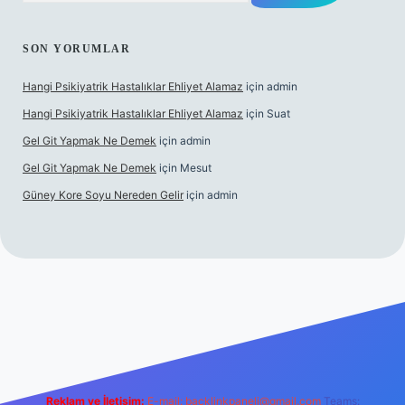
SON YORUMLAR
Hangi Psikiyatrik Hastalıklar Ehliyet Alamaz
için
admin
Hangi Psikiyatrik Hastalıklar Ehliyet Alamaz
için
Suat
Gel Git Yapmak Ne Demek
için
admin
Gel Git Yapmak Ne Demek
için
Mesut
Güney Kore Soyu Nereden Gelir
için
admin
://tulipbett.net/
Reklam ve İletişim:
E-mail:
backlinkpaneli@gmail.com
Teams: