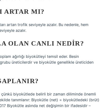
I ARTAR MI?
rı artan trofik seviyeyle azalır. Bu nedenle, hem
viyeyle azalır.
LA OLAN CANLI NEDIR?
toplam ağırlığı biyokütleyi temsil eder. Besin
rubu üreticilerdir ve biyokütle genellikle üreticiden
SAPLANIR?
– çünkü biyokütlede belirli bir zaman diliminde önemli
ilde tanımlanır: Biyokütle (net) = biyokütledeki (brüt)
17 Biyokütle aslında net değişimin bir ifadesidir –