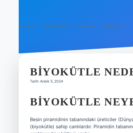
Anasayfa
Gizlilik Politikası
Yasal Uyarı
Hakkımızda
BIYOKÜTLE NED
Tarih: Aralık 5, 2024
BIYOKÜTLE NEY
Besin piramidinin tabanındaki üreticiler (Düny
(biyokütle) sahip canlılardır. Piramidin taban