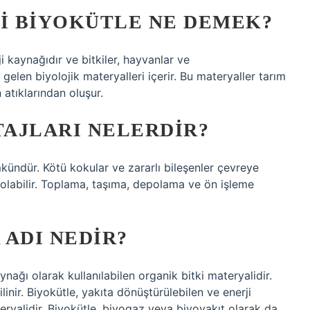
ERI BIYOKÜTLE NE DEMEK?
i kaynağıdır ve bitkiler, hayvanlar ve
elen biyolojik materyalleri içerir. Bu materyaller tarım
n atıklarından oluşur.
AJLARI NELERDIR?
mkündür. Kötü kokular ve zararlı bileşenler çevreye
en olabilir. Toplama, taşıma, depolama ve ön işleme
 ADI NEDIR?
ynağı olarak kullanılabilen organik bitki materyalidir.
inir. Biyokütle, yakıta dönüştürülebilen ve enerji
teryalidir. Biyokütle, biyogaz veya biyoyakıt olarak da