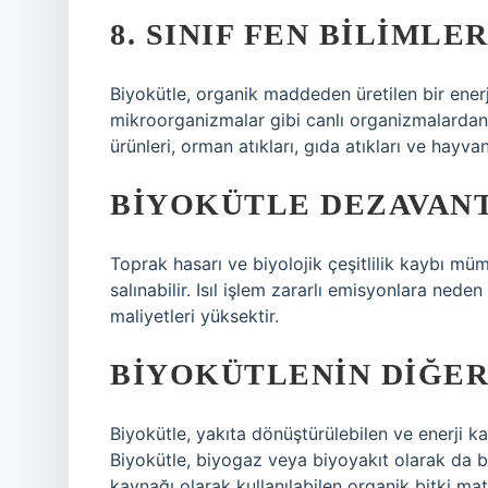
8. SINIF FEN BILIML
Biyokütle, organik maddeden üretilen bir enerj
mikroorganizmalar gibi canlı organizmalardan g
ürünleri, orman atıkları, gıda atıkları ve hayva
BIYOKÜTLE DEZAVANT
Toprak hasarı ve biyolojik çeşitlilik kaybı mü
salınabilir. Isıl işlem zararlı emisyonlara ned
maliyetleri yüksektir.
BIYOKÜTLENIN DIĞER
Biyokütle, yakıta dönüştürülebilen ve enerji ka
Biyokütle, biyogaz veya biyoyakıt olarak da bil
kaynağı olarak kullanılabilen organik bitki ma