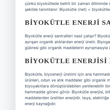
çünkü biyokütlede belirli bir zaman diliminde
şekilde tanımlanır: Biyokütle (net) = biyokütle
BIYOKÜTLE ENERJI SA
Biyokütle enerji santralleri nasıl çalışır? Biyo
ayrışan organik atıklardan enerji üretir. Biyog
gübresi gibi organik maddelerin ayrışmasıyla ür
BIYOKÜTLE ENERJISI
Biyokütle, biyoenerji üretimi için ana hammadde
ürünleri, odun ve atık maddeler gibi organik ma
biyoyakıtlara dönüştürülebilen yenilenebilir bir
hammadde görevi görür. Biyokütle enerjisi, bit
maddelerden üretilen enerjidir. Isıya, elektriğe
enerji kaynağıdır.