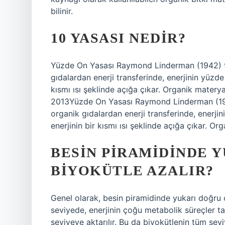
bilinir.
10 YASASI NEDIR?
Yüzde On Yasası Raymond Linderman (1942) tar
gıdalardan enerji transferinde, enerjinin yüzde 
kısmı ısı şeklinde açığa çıkar. Organik matery
2013Yüzde On Yasası Raymond Linderman (1942
organik gıdalardan enerji transferinde, enerjin
enerjinin bir kısmı ısı şeklinde açığa çıkar. O
BESIN PIRAMIDINDE 
BIYOKÜTLE AZALIR?
Genel olarak, besin piramidinde yukarı doğru ç
seviyede, enerjinin çoğu metabolik süreçler ta
seviyeye aktarılır. Bu da biyokütlenin tüm sev