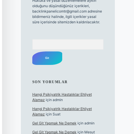
Hukuka ve yasal düzenlemelere aykırı
olduğunu düşündüğünüz içerikleri,
backlinkpanelicomtr@gmail.com
adresine
bildirmeniz halinde, ilgili içerikler yasal
süre içerisinde sitemizden kaldırılacaktır.
Arama
SON YORUMLAR
Hangi Psikiyatrik Hastalıklar Ehliyet
Alamaz
için
admin
Hangi Psikiyatrik Hastalıklar Ehliyet
Alamaz
için
Suat
Gel Git Yapmak Ne Demek
için
admin
Gel Git Yapmak Ne Demek
için
Mesut