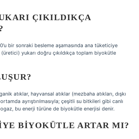
YUKARI ÇIKILDIKÇA
?
%10’u bir sonraki besleme aşamasında ana tüketiciye
 (üretici) yukarı doğru çıkıldıkça toplam biyokütle
LUŞUR?
anik atıklar, hayvansal atıklar (mezbaha atıkları, dışkı
rtamda ayrıştırılmasıyla; çeşitli su bitkileri gibi canlı
ogaz, bu enerji türüne de biyokütle enerjisi denir.
IYE BIYOKÜTLE ARTAR MI?