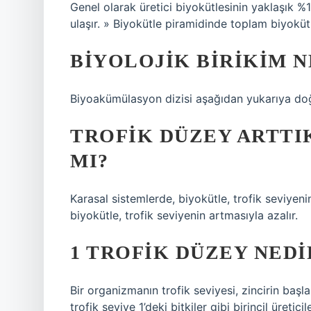
Genel olarak üretici biyokütlesinin yaklaşık 
ulaşır. » Biyokütle piramidinde toplam biyokütle
BIYOLOJIK BIRIKIM 
Biyoakümülasyon dizisi aşağıdan yukarıya doğ
TROFIK DÜZEY ARTTI
MI?
Karasal sistemlerde, biyokütle, trofik seviyen
biyokütle, trofik seviyenin artmasıyla azalır.
1 TROFIK DÜZEY NEDI
Bir organizmanın trofik seviyesi, zincirin başla
trofik seviye 1’deki bitkiler gibi birincil üreti