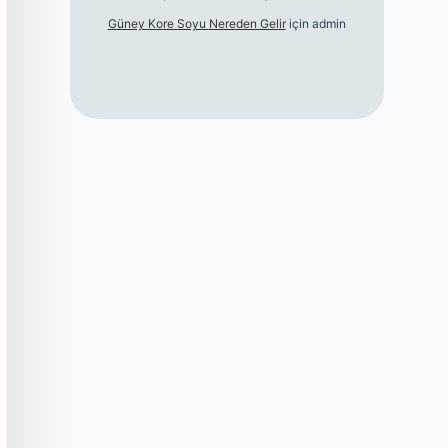
Güney Kore Soyu Nereden Gelir
için
admin