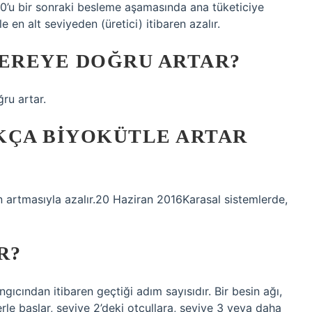
%10’u bir sonraki besleme aşamasında ana tüketiciye
 en alt seviyeden (üretici) itibaren azalır.
NEREYE DOĞRU ARTAR?
ru artar.
KÇA BIYOKÜTLE ARTAR
in artmasıyla azalır.20 Haziran 2016Karasal sistemlerde,
R?
ngıcından itibaren geçtiği adım sayısıdır. Bir besin ağı,
cilerle başlar, seviye 2’deki otçullara, seviye 3 veya daha