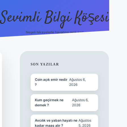
Sevimli Bilgi Köşesi
Neşeli hikayelerle hayatına renk kat!
hiltonbet güncel giriş
https:
SIDEBAR
SON YAZILAR
Coin açık emir nedir
Ağustos 6,
?
2026
Kum geçirmek ne
Ağustos 6,
demek ?
2026
Avcılık ve yaban hayatı ne
Ağustos
kadar maaş alır ?
5, 2026