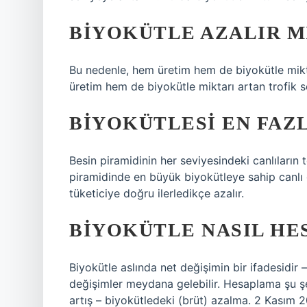
BIYOKÜTLE AZALIR M
Bu nedenle, hem üretim hem de biyokütle mikta
üretim hem de biyokütle miktarı artan trofik se
BIYOKÜTLESI EN FAZ
Besin piramidinin her seviyesindeki canlıların 
piramidinde en büyük biyokütleye sahip canlı g
tüketiciye doğru ilerledikçe azalır.
BIYOKÜTLE NASIL HE
Biyokütle aslında net değişimin bir ifadesidir 
değişimler meydana gelebilir. Hesaplama şu şek
artış – biyokütledeki (brüt) azalma. 2 Kasım 20