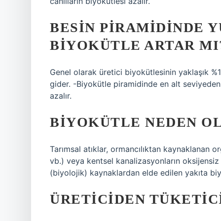
canlıların biyokütlesi azalır.
BESIN PIRAMIDINDE 
BIYOKÜTLE ARTAR MI
Genel olarak üretici biyokütlesinin yaklaşık 
gider. -Biyokütle piramidinde en alt seviyeden
azalır.
BIYOKÜTLE NEDEN O
Tarımsal atıklar, ormancılıktan kaynaklanan org
vb.) veya kentsel kanalizasyonların oksijensiz o
(biyolojik) kaynaklardan elde edilen yakıta biy
ÜRETICIDEN TÜKETIC