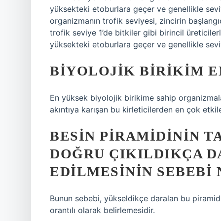
yüksekteki etoburlara geçer ve genellikle seviy
organizmanın trofik seviyesi, zincirin başlangıc
trofik seviye 1’de bitkiler gibi birincil üretici
yüksekteki etoburlara geçer ve genellikle seviy
BIYOLOJIK BIRIKIM 
En yüksek biyolojik birikime sahip organizmalar
akıntıya karışan bu kirleticilerden en çok etki
BESIN PIRAMIDININ T
DOĞRU ÇIKILDIKÇA D
EDILMESININ SEBEBI 
Bunun sebebi, yükseldikçe daralan bu piramid
orantılı olarak belirlemesidir.