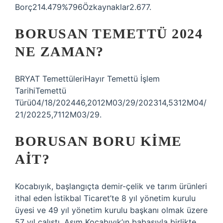
Borç214.479%796Özkaynaklar2.677.
BORUSAN TEMETTÜ 2024
NE ZAMAN?
BRYAT TemettüleriHayır Temettü İşlem
TarihiTemettü
Türü04/18/202446,2012M03/29/202314,5312M04/
21/20225,7112M03/29.
BORUSAN BORU KIME
AIT?
Kocabıyık, başlangıçta demir-çelik ve tarım ürünleri
ithal eden İstikbal Ticaret’te 8 yıl yönetim kurulu
üyesi ve 49 yıl yönetim kurulu başkanı olmak üzere
57 yıl çalıştı. Asım Kocabıyık’ın babasıyla birlikte