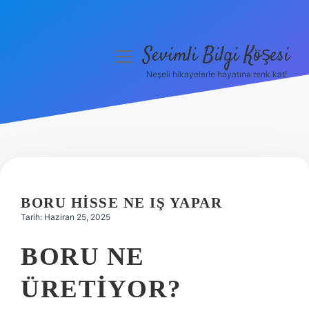
Sevimli Bilgi Köşesi
menüyü
aç
Neşeli hikayelerle hayatına renk kat!
Anasayfa
Gizlilik Politikası
Yasal Uyarı
Hakkımızda
BORU HISSE NE IŞ YAPAR
Tarih: Haziran 25, 2025
BORU NE
ÜRETIYOR?