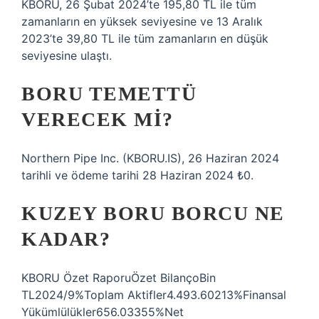
KBORU, 26 Şubat 2024’te 195,80 TL ile tüm
zamanların en yüksek seviyesine ve 13 Aralık
2023’te 39,80 TL ile tüm zamanların en düşük
seviyesine ulaştı.
BORU TEMETTÜ
VERECEK MI?
Northern Pipe Inc. (KBORU.IS), 26 Haziran 2024
tarihli ve ödeme tarihi 28 Haziran 2024 ₺0.
KUZEY BORU BORCU NE
KADAR?
KBORU Özet RaporuÖzet BilançoBin
TL2024/9%Toplam Aktifler4.493.60213%Finansal
Yükümlülükler656.03355%Net