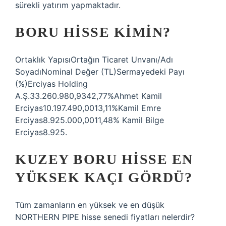
sürekli yatırım yapmaktadır.
BORU HISSE KIMIN?
Ortaklık YapısıOrtağın Ticaret Unvanı/Adı
SoyadıNominal Değer (TL)Sermayedeki Payı
(%)Erciyas Holding
A.Ş.33.260.980,9342,77%Ahmet Kamil
Erciyas10.197.490,0013,11%Kamil Emre
Erciyas8.925.000,0011,48% Kamil Bilge
Erciyas8.925.
KUZEY BORU HISSE EN
YÜKSEK KAÇI GÖRDÜ?
Tüm zamanların en yüksek ve en düşük
NORTHERN PIPE hisse senedi fiyatları nelerdir?