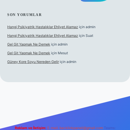
SON YORUMLAR
Hangi Psikiyatrik Hastalıklar Ehliyet Alamaz
için
admin
Hangi Psikiyatrik Hastalıklar Ehliyet Alamaz
için
Suat
Gel Git Yapmak Ne Demek
için
admin
Gel Git Yapmak Ne Demek
için
Mesut
Güney Kore Soyu Nereden Gelir
için
admin
ps://tulipbett.net/
Reklam ve İletişim:
E-mail:
backlinkpaneli@gmail.com
Teams: