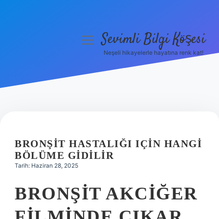
Sevimli Bilgi Köşesi
menüyü
aç
Neşeli hikayelerle hayatına renk kat!
Anasayfa
Gizlilik Politikası
Yasal Uyarı
Hakkımızda
BRONŞIT HASTALIĞI IÇIN HANGI
BÖLÜME GIDILIR
Tarih: Haziran 28, 2025
BRONŞIT AKCIĞER
FILMINDE ÇIKAR