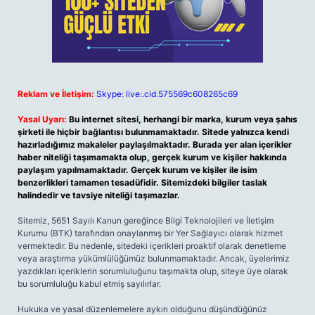
Reklam ve İletişim:
Skype: live:.cid.575569c608265c69
Yasal Uyarı:
Bu internet sitesi, herhangi bir marka, kurum veya şahıs
şirketi ile hiçbir bağlantısı bulunmamaktadır. Sitede yalnızca kendi
hazırladığımız makaleler paylaşılmaktadır. Burada yer alan içerikler
haber niteliği taşımamakta olup, gerçek kurum ve kişiler hakkında
paylaşım yapılmamaktadır. Gerçek kurum ve kişiler ile isim
benzerlikleri tamamen tesadüfidir. Sitemizdeki bilgiler taslak
halindedir ve tavsiye niteliği taşımazlar.
Sitemiz, 5651 Sayılı Kanun gereğince Bilgi Teknolojileri ve İletişim
Kurumu (BTK) tarafından onaylanmış bir Yer Sağlayıcı olarak hizmet
vermektedir. Bu nedenle, sitedeki içerikleri proaktif olarak denetleme
veya araştırma yükümlülüğümüz bulunmamaktadır. Ancak, üyelerimiz
yazdıkları içeriklerin sorumluluğunu taşımakta olup, siteye üye olarak
bu sorumluluğu kabul etmiş sayılırlar.
Hukuka ve yasal düzenlemelere aykırı olduğunu düşündüğünüz