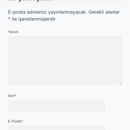
E-posta adresiniz yayınlanmayacak.
Gerekli alanlar
*
ile işaretlenmişlerdir
Yorum
İsim*
E-Posta*