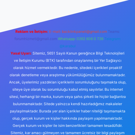
ps://tulipbett.net/
Reklam ve İletişim:
E-mail:
backlinkpaneli@gmail.com
Teams:
forumhizmeti@gmail.com
Whatsapp: 0262 606 0 726
Telegram:
@karabul
Yasal Uyarı:
Sitemiz, 5651 Sayılı Kanun gereğince Bilgi Teknolojileri
ve İletişim Kurumu (BTK) tarafından onaylanmış bir Yer Sağlayıcı
olarak hizmet vermektedir. Bu nedenle, sitedeki içerikleri proaktif
olarak denetleme veya araştırma yükümlülüğümüz bulunmamaktadır.
Ancak, üyelerimiz yazdıkları içeriklerin sorumluluğunu taşımakta olup,
siteye üye olarak bu sorumluluğu kabul etmiş sayılırlar. Bu internet
sitesi, herhangi bir marka, kurum veya şahıs şirketi ile hiçbir bağlantısı
bulunmamaktadır. Sitede yalnızca kendi hazırladığımız makaleler
paylaşılmaktadır. Burada yer alan içerikler haber niteliği taşımamakta
olup, gerçek kurum ve kişiler hakkında paylaşım yapılmamaktadır.
Gerçek kurum ve kişiler ile isim benzerlikleri tamamen tesadüfidir.
Sitemiz, kar amacı gütmeyen ve tamamen ücretsiz bir bilgi paylaşım