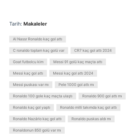
Tarih:
Makaleler
Al Nassr Ronaldo kaç gol attı
C ronaldo toplam kaç golü var
CR7 kaç gol attı 2024
Goat futbolcu kim
Messi 91 golü kaç maçta attı
Messi kaç gol attı
Messi kaç gol attı 2024
Messi puskası var mı
Pele 1000 gol attı mı
Ronaldo 100 gole kaç maçta ulaştı
Ronaldo 900 gol attı mı
Ronaldo kaç gol yaptı
Ronaldo milli takımda kaç gol attı
Ronaldo Nazário kaç gol attı
Ronaldo puskas aldı mı
Ronaldonun 850 golü var mı