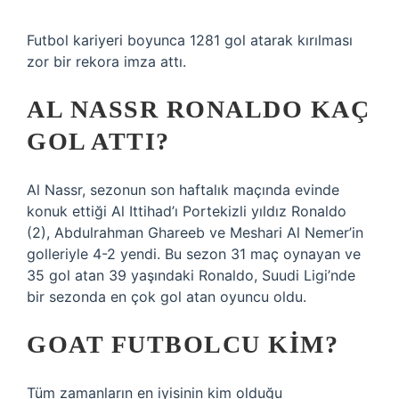
Futbol kariyeri boyunca 1281 gol atarak kırılması
zor bir rekora imza attı.
AL NASSR RONALDO KAÇ
GOL ATTI?
Al Nassr, sezonun son haftalık maçında evinde
konuk ettiği Al Ittihad’ı Portekizli yıldız Ronaldo
(2), Abdulrahman Ghareeb ve Meshari Al Nemer’in
golleriyle 4-2 yendi. Bu sezon 31 maç oynayan ve
35 gol atan 39 yaşındaki Ronaldo, Suudi Ligi’nde
bir sezonda en çok gol atan oyuncu oldu.
GOAT FUTBOLCU KIM?
Tüm zamanların en iyisinin kim olduğu