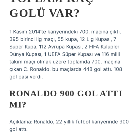
GOLÜ VAR?
1 Kasım 2014’te kariyerindeki 700. maçına çıktı.
395 birinci lig maçı, 55 kupa, 12 Lig Kupası, 7
Süper Kupa, 112 Avrupa Kupası, 2 FIFA Kulüpler
Dünya Kupası, 1 UEFA Süper Kupası ve 116 milli
takım maçı olmak üzere toplamda 700. maçına
çıkan C. Ronaldo, bu maçlarda 448 gol attı. 108
gol pası verdi.
RONALDO 900 GOL ATTI
MI?
Açıklama: Ronaldo, 22 yıllık futbol kariyerinde 900
gol attı.