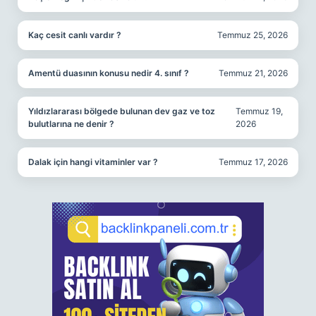
Kaç cesit canlı vardır ?
Temmuz 25, 2026
Amentü duasının konusu nedir 4. sınıf ?
Temmuz 21, 2026
Yıldızlararası bölgede bulunan dev gaz ve toz
Temmuz 19,
bulutlarına ne denir ?
2026
Dalak için hangi vitaminler var ?
Temmuz 17, 2026