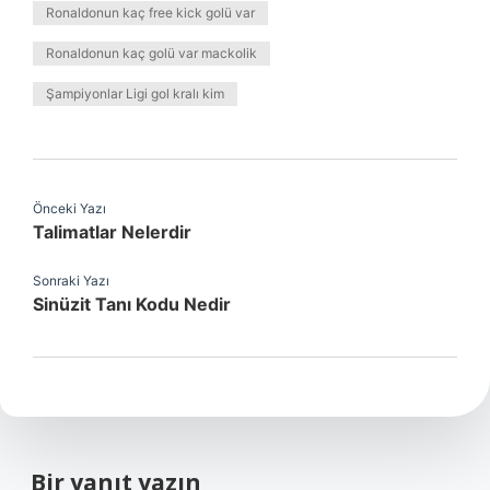
Ronaldonun kaç free kick golü var
Ronaldonun kaç golü var mackolik
Şampiyonlar Ligi gol kralı kim
Önceki Yazı
Talimatlar Nelerdir
Sonraki Yazı
Sinüzit Tanı Kodu Nedir
Bir yanıt yazın