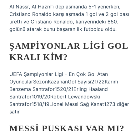
Al Nassr, Al Hazm’ı deplasmanda 5-1 yenerken,
Cristiano Ronaldo karşılaşmada 1 gol ve 2 gol pası
üretti ve Cristiano Ronaldo, kariyerindeki 850.
golünü atarak bunu başaran ilk futbolcu oldu.
ŞAMPIYONLAR LIGI GOL
KRALI KIM?
UEFA Şampiyonlar Ligi – En Çok Gol Atan
OyuncularSezonKazananGol Sayısı21/22Karim
Benzema Santrafor1520/21Erling Haaland
Santrafor1019/20Robert Lewandowski
Santrafor1518/19Lionel Messi Sağ Kanat1273 diğer
satır
MESSI PUSKASI VAR MI?