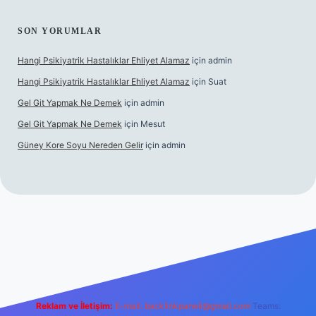
SON YORUMLAR
Hangi Psikiyatrik Hastalıklar Ehliyet Alamaz
için
admin
Hangi Psikiyatrik Hastalıklar Ehliyet Alamaz
için
Suat
Gel Git Yapmak Ne Demek
için
admin
Gel Git Yapmak Ne Demek
için
Mesut
Güney Kore Soyu Nereden Gelir
için
admin
ps://tulipbett.net/
Reklam ve İletişim:
E-mail:
backlinkpaneli@gmail.com
Teams: