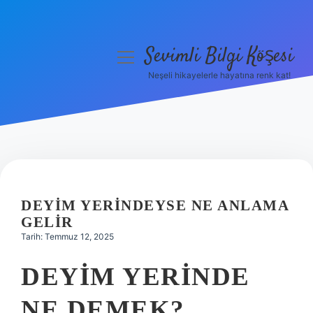
Sevimli Bilgi Köşesi
menüyü
aç
Neşeli hikayelerle hayatına renk kat!
Anasayfa
Gizlilik Politikası
Yasal Uyarı
Hakkımızda
DEYIM YERINDEYSE NE ANLAMA
GELIR
Tarih: Temmuz 12, 2025
DEYIM YERINDE
NE DEMEK?